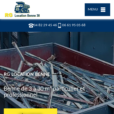
MENU
04 82 29 45 46
06 61 95 05 68
RG LOCATION BENNE
Benne de 3 à 30 m³ particulier et
professionnel