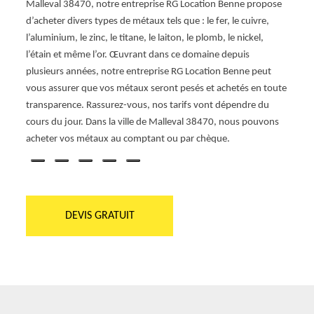
Malleval 38470, notre entreprise RG Location Benne propose
ferra
e
d’acheter divers types de métaux tels que : le fer, le cuivre,
une en
venir
l’aluminium, le zinc, le titane, le laiton, le plomb, le nickel,
et mét
z
l’étain et même l’or. Œuvrant dans ce domaine depuis
chez n
8470.
plusieurs années, notre entreprise RG Location Benne peut
notre 
vous assurer que vos métaux seront pesés et achetés en toute
n’hési
lisons
transparence. Rassurez-vous, nos tarifs vont dépendre du
Benne
ilité,
cours du jour. Dans la ville de Malleval 38470, nous pouvons
acheter vos métaux au comptant ou par chèque.
DEVIS GRATUIT