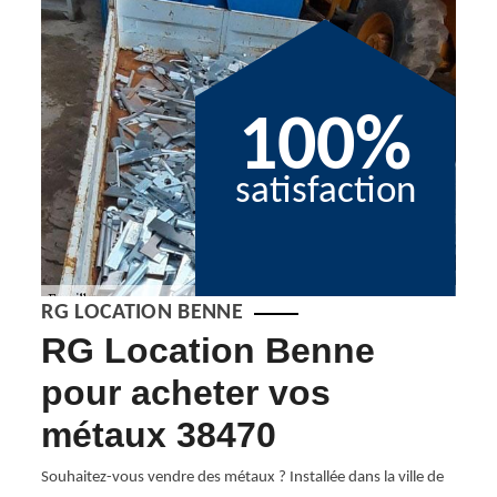
100%
satisfaction
RG LOCATION BENNE
un
RG Location Benne
Vo
nel
pour acheter vos
Lo
métaux 38470
En tan
38470 
 dans
Souhaitez-vous vendre des métaux ? Installée dans la ville de
Locati