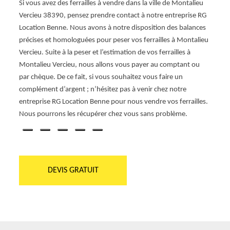
Si vous avez des ferrailles à vendre dans la ville de Montalieu
a
entre
Vercieu 38390, pensez prendre contact à notre entreprise RG
oir
Nous 
Location Benne. Nous avons à notre disposition des balances
Benne
électr
précises et homologuées pour peser vos ferrailles à Montalieu
rs du
compé
Vercieu. Suite à la peser et l’estimation de vos ferrailles à
r
chez v
Montalieu Vercieu, nous allons vous payer au comptant ou
us ne
autres
par chèque. De ce fait, si vous souhaitez vous faire un
vos
notre
complément d’argent ; n’hésitez pas à venir chez notre
kilogr
entreprise RG Location Benne pour nous vendre vos ferrailles.
passe
Nous pourrons les récupérer chez vous sans problème.
DEVIS GRATUIT