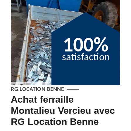
100%
satisfaction
RG LOCATION BENNE
RG
Achat ferraille
RG
Montalieu Vercieu avec
po
RG Location Benne
on
Notre 
eur
vos fe