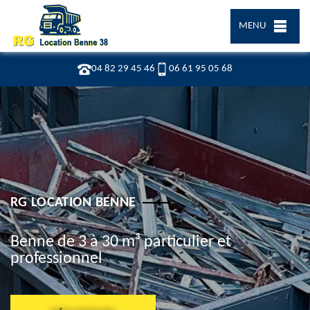
MENU
04 82 29 45 46
06 61 95 05 68
RG LOCATION BENNE
Benne de 3 à 30 m³ particulier et
professionnel