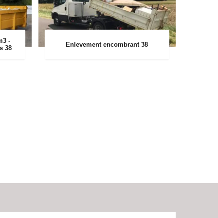
m3 -
Enlevement encombrant 38
rs 38