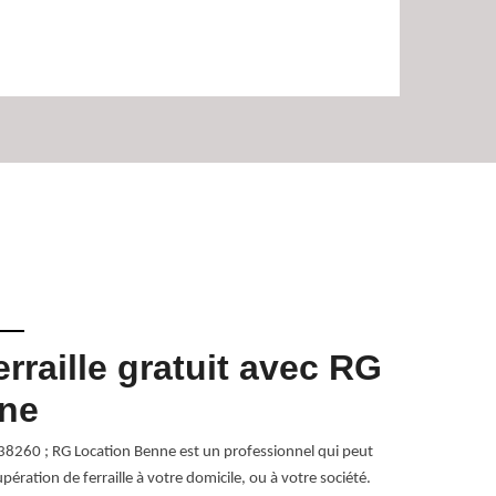
rraille gratuit avec RG
Faite
nne
par R
x 38260 ; RG Location Benne est un professionnel qui peut
Étant un ferrai
pération de ferraille à votre domicile, ou à votre société.
Benne pour s’o