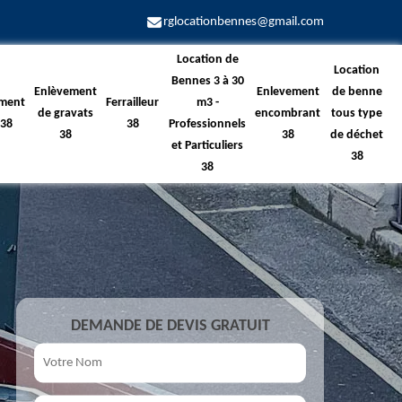
rglocationbennes@gmail.com
Location de
Location
Bennes 3 à 30
Enlèvement
Enlevement
de benne
ment
Ferrailleur
m3 -
de gravats
encombrant
tous type
 38
38
Professionnels
38
38
de déchet
et Particuliers
38
38
DEMANDE DE DEVIS GRATUIT