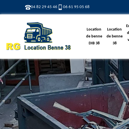
04 82 29 45 46
06 61 95 05 68
E
Location
Location
d
de benne
de benne
DIB 38
38