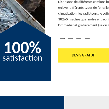
rras d’appartement ; du débarras de
Disposons de différents camions b
ent ; de l’enlèvement de gravats ; nous
enlever différents types de ferraill
 des bennes. Nous saurons vous
climatisation, les radiateurs, le cof
oute circonstance dans la ville de
38260 ; sachez que, notre entrepri
l’immédiat et gratuitement (selon le
100%
DEVIS GRATUIT
satisfaction