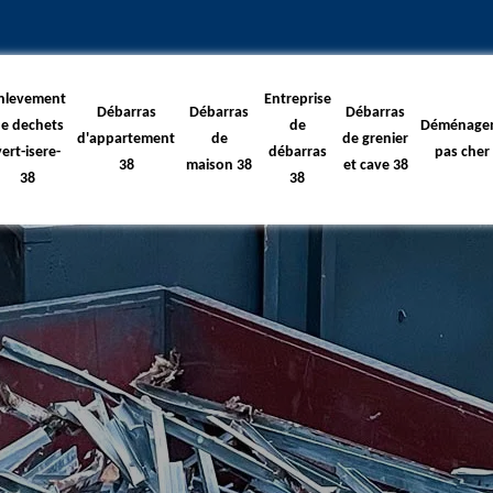
nlevement
Entreprise
Débarras
Débarras
Débarras
e dechets
de
Déménage
d'appartement
de
de grenier
vert-isere-
débarras
pas cher
38
maison 38
et cave 38
38
38