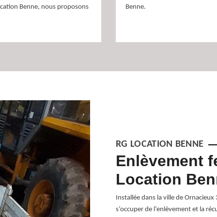
ocation Benne, nous proposons
Benne.
RG LOCATION BENNE
our s’occuper
Enlèvement fe
Location Be
Location Benne se met également à votre
Installée dans la ville de Ornacieu
vous pouvez faire appel à notre
s’occuper de l’enlèvement et la récu