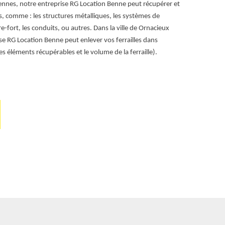
ennes, notre entreprise RG Location Benne peut récupérer et
à notre dispos
es, comme : les structures métalliques, les systèmes de
ferrailles fac
fre-fort, les conduits, ou autres. Dans la ville de Ornacieux
entreprise RG 
se RG Location Benne peut enlever vos ferrailles dans
ville de Ornac
s éléments récupérables et le volume de la ferraille).
gratuitement s
RG Location B