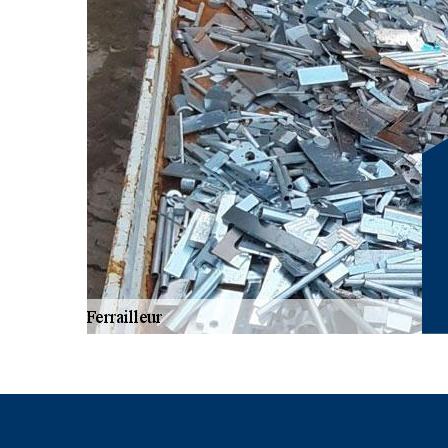
entreprise RG Location Benne pour s’occuper : du déba
maison ; du débarras de grenier et cave ; du déménagem
mettons également en location des camions bennes et
satisfaire et vous fournir des prestations de qualité en t
Ornacieux 38260.