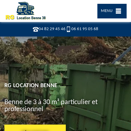
MENU
04 82 29 45 46
06 61 95 05 68
RG LOCATION BENNE
Benne de 3 à 30 m³ particulier et
professionnel