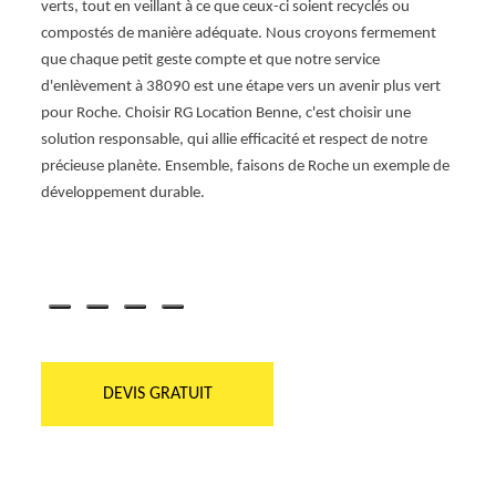
s pour
verts, tout en veillant à ce que ceux-ci soient recyclés ou
résidu
rer
compostés de manière adéquate. Nous croyons fermement
vous 
itement
que chaque petit geste compte et que notre service
respon
d'enlèvement à 38090 est une étape vers un avenir plus vert
envir
sont
pour Roche. Choisir RG Location Benne, c'est choisir une
un te
solution responsable, qui allie efficacité et respect de notre
activi
tion
précieuse planète. Ensemble, faisons de Roche un exemple de
servic
 ainsi
développement durable.
avisés
réduis
de RG 
d'espri
DEVIS GRATUIT