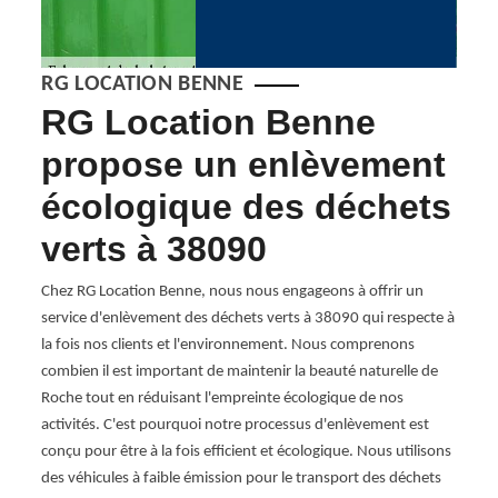
RG LOCATION BENNE
n
RG Location Benne
38
ts
propose un enlèvement
ap
écologique des déchets
pr
verts à 38090
dé
est
Chez RG Location Benne, nous nous engageons à offrir un
À RG 
t si
service d'enlèvement des déchets verts à 38090 qui respecte à
déche
la fois nos clients et l'environnement. Nous comprenons
pour 
combien il est important de maintenir la beauté naturelle de
un pr
hets
Roche tout en réduisant l'empreinte écologique de nos
grand
es
activités. C'est pourquoi notre processus d'enlèvement est
avant
conçu pour être à la fois efficient et écologique. Nous utilisons
l'équi
des véhicules à faible émission pour le transport des déchets
de jar