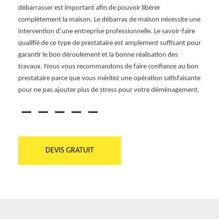
Le gre
débarrasser est important afin de pouvoir libérer
 une
les c
complètement la maison. Le débarras de maison nécessite une
s
Et mê
intervention d’une entreprise professionnelle. Le savoir-faire
dépose
qualifié de ce type de prestataire est amplement suffisant pour
tés
devoi
garantir le bon déroulement et la bonne réalisation des
néces
travaux. Nous vous recommandons de faire confiance au bon
sir à
somme
prestataire parce que vous méritez une opération satisfaisante
enne
temps
pour ne pas ajouter plus de stress pour votre déménagement.
débarr
DEVIS GRATUIT