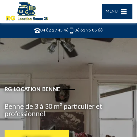
MENU
04 82 29 45 46
06 61 95 05 68
RG LOCATION BENNE
Benne de 3 à 30 m³ particulier et
professionnel