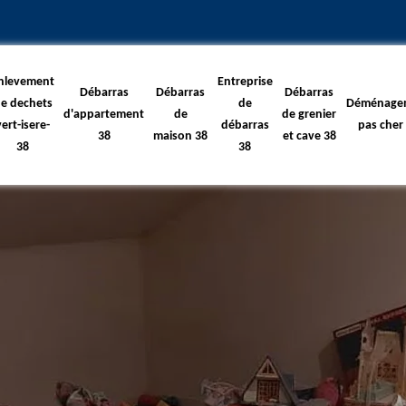
nlevement
Entreprise
Débarras
Débarras
Débarras
e dechets
de
Déménage
d'appartement
de
de grenier
vert-isere-
débarras
pas cher
38
maison 38
et cave 38
38
38