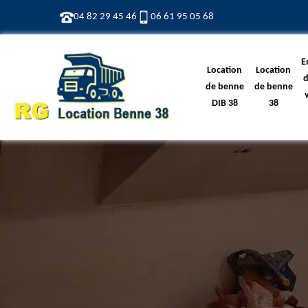
04 82 29 45 46
06 61 95 05 68
E
Location
Location
d
de benne
de benne
DIB 38
38