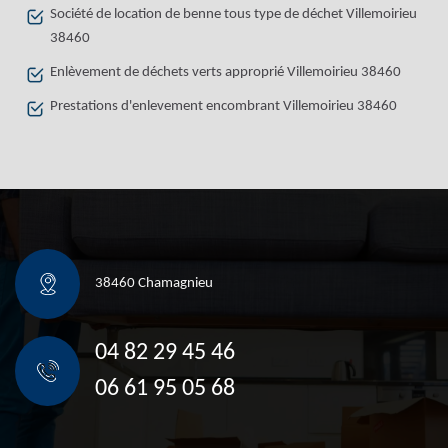
Société de location de benne tous type de déchet Villemoirieu
38460
Enlèvement de déchets verts approprié Villemoirieu 38460
Prestations d'enlevement encombrant Villemoirieu 38460
38460 Chamagnieu
04 82 29 45 46
06 61 95 05 68