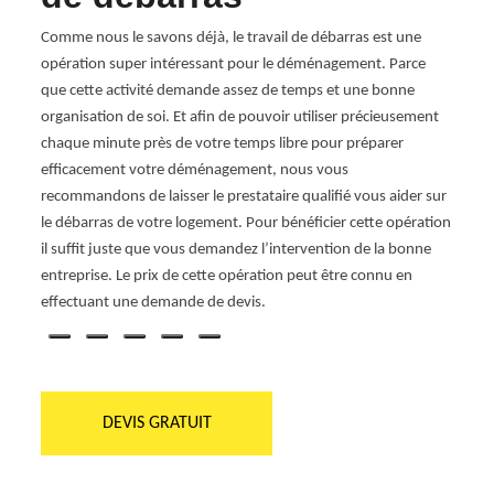
Vi
Comme nous le savons déjà, le travail de débarras est une
opération super intéressant pour le déménagement. Parce
nt ou
Si vou
que cette activité demande assez de temps et une bonne
us
succes
organisation de soi. Et afin de pouvoir utiliser précieusement
 la
vous 
chaque minute près de votre temps libre pour préparer
 RG
démén
efficacement votre déménagement, nous vous
e
propr
recommandons de laisser le prestataire qualifié vous aider sur
, nous
équip
le débarras de votre logement. Pour bénéficier cette opération
s
détail
il suffit juste que vous demandez l’intervention de la bonne
ns
38460 
entreprise. Le prix de cette opération peut être connu en
nettoi
effectuant une demande de devis.
DEVIS GRATUIT