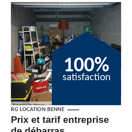
100%
satisfaction
RG LOCATION BENNE
de
Prix et tarif entreprise
No
eu
de débarras
de