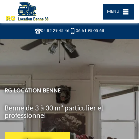
MENU
04 82 29 45 46
06 61 95 05 68
RG LOCATION BENNE
Benne de 3 à 30 m³ particulier et
professionnel