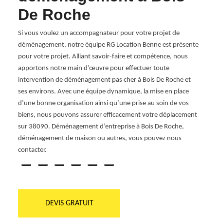
permet
De Roche
se
Que ce
ous
burea
Si vous voulez un accompagnateur pour votre projet de
ement,
des se
déménagement, notre équipe RG Location Benne est présente
compé
pour votre projet. Alliant savoir-faire et compétence, nous
somme
apportons notre main d’œuvre pour effectuer toute
e
fragi
intervention de déménagement pas cher à Bois De Roche et
démén
ses environs. Avec une équipe dynamique, la mise en place
ns
proje
d’une bonne organisation ainsi qu’une prise au soin de vos
nts
biens, nous pouvons assurer efficacement votre déplacement
des
sur 38090. Déménagement d’entreprise à Bois De Roche,
ommes
déménagement de maison ou autres, vous pouvez nous
contacter.
DEVIS GRATUIT