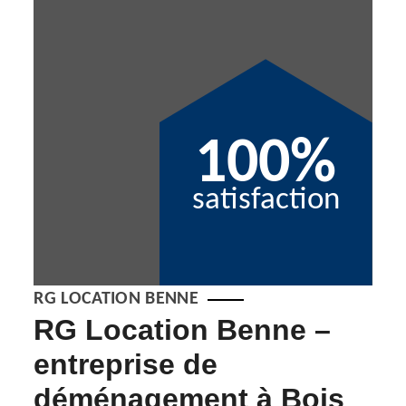
100%
satisfaction
RG LOCATION BENNE
RG Location Benne –
Dé
entreprise de
Bo
déménagement à Bois
Nos s