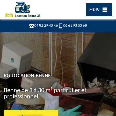
MENU
04 82 29 45 46
06 61 95 05 68
RG LOCATION BENNE
Benne de 3 à 30 m³ particulier et
professionnel