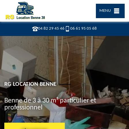
MENU
04 82 29 45 46
06 61 95 05 68
RG LOCATION BENNE
Benne de 3 à 30 m³ particulier et
professionnel