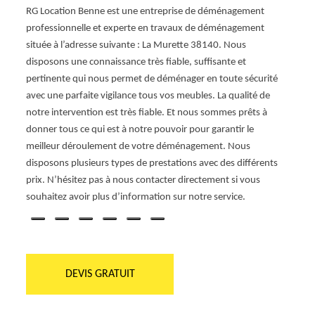
spécia
u
RG Location Benne est une entreprise de déménagement
mobili
 du
professionnelle et experte en travaux de déménagement
l’org
 d’un
située à l’adresse suivante : La Murette 38140. Nous
d’orga
n
disposons une connaissance très fiable, suffisante et
faut e
pertinente qui nous permet de déménager en toute sécurité
inter
u
avec une parfaite vigilance tous vos meubles. La qualité de
démén
et de
notre intervention est très fiable. Et nous sommes prêts à
même 
donner tous ce qui est à notre pouvoir pour garantir le
organi
meilleur déroulement de votre déménagement. Nous
e.
disposons plusieurs types de prestations avec des différents
prix. N’hésitez pas à nous contacter directement si vous
souhaitez avoir plus d’information sur notre service.
DEVIS GRATUIT