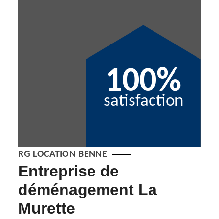
100%
satisfaction
RG LOCATION BENNE
Entreprise de
Dé
déménagement La
Se
Murette
Pour 