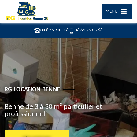
MENU
04 82 29 45 46
06 61 95 05 68
RG LOCATION BENNE
Benne de 3 à 30 m³ particulier et
professionnel