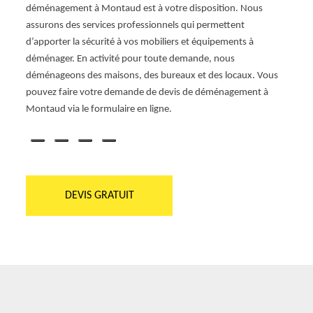
déplac
déménagement à Montaud est à votre disposition. Nous
démén
assurons des services professionnels qui permettent
it
de qu
d’apporter la sécurité à vos mobiliers et équipements à
la
change
déménager. En activité pour toute demande, nous
able.
démén
déménageons des maisons, des bureaux et des locaux. Vous
le
répon
pouvez faire votre demande de devis de déménagement à
démén
Montaud via le formulaire en ligne.
notre 
DEVIS GRATUIT