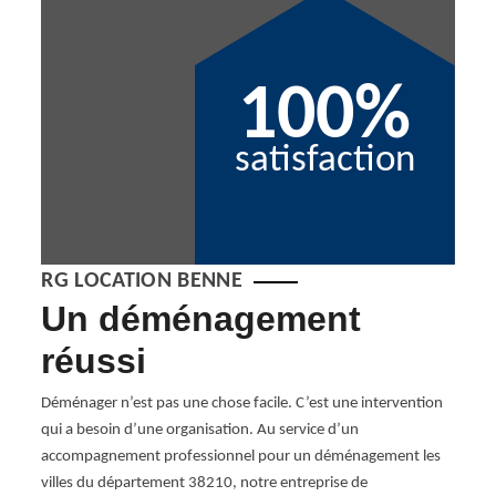
100%
satisfaction
RG LOCATION BENNE
Un déménagement
De
G
réussi
d
le
Déménager n’est pas une chose facile. C’est une intervention
qui a besoin d’une organisation. Au service d’un
ontaud
Démén
accompagnement professionnel pour un déménagement les
ns
fonct
villes du département 38210, notre entreprise de