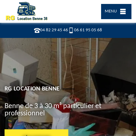
MENU
04 82 29 45 46
06 61 95 05 68
RG LOCATION BENNE
Benne de 3 à 30 m³ particulier et
professionnel