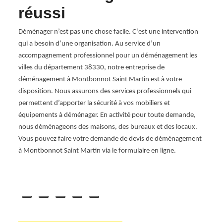
réussi
d
Mo
Déménager n’est pas une chose facile. C’est une intervention
qui a besoin d’une organisation. Au service d’un
Ma
se
accompagnement professionnel pour un déménagement les
ous
villes du département 38330, notre entreprise de
Spéci
ement,
déménagement à Montbonnot Saint Martin est à votre
Montbo
disposition. Nous assurons des services professionnels qui
un dé
permettent d’apporter la sécurité à vos mobiliers et
perfo
e
équipements à déménager. En activité pour toute demande,
réali
nous déménageons des maisons, des bureaux et des locaux.
type 
ns
Vous pouvez faire votre demande de devis de déménagement
des é
nts
à Montbonnot Saint Martin via le formulaire en ligne.
Notre
des
deman
ommes
des se