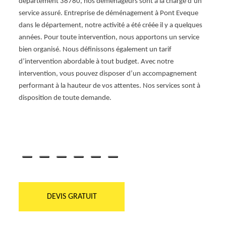
département 38780, nos déménageurs sont à la charge d’un
t
Spéci
service assuré. Entreprise de déménagement à Pont Eveque
t
Pont E
dans le département, notre activité a été créée il y a quelques
démén
années. Pour toute intervention, nous apportons un service
perfo
bien organisé. Nous définissons également un tarif
rité
réali
d’intervention abordable à tout budget. Avec notre
de
type 
intervention, vous pouvez disposer d’un accompagnement
 à
des é
performant à la hauteur de vos attentes. Nos services sont à
Notre
disposition de toute demande.
deman
ents
des se
DEVIS GRATUIT