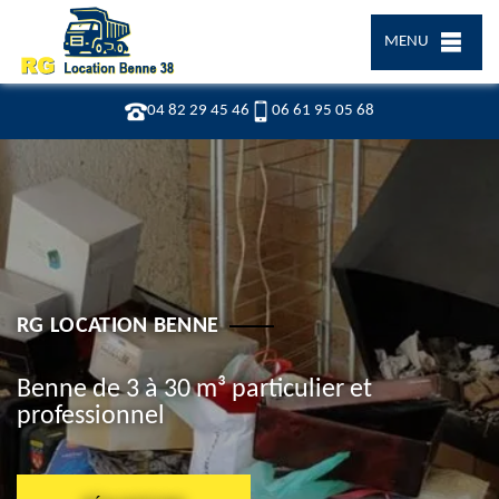
MENU
04 82 29 45 46
06 61 95 05 68
RG LOCATION BENNE
Benne de 3 à 30 m³ particulier et
professionnel