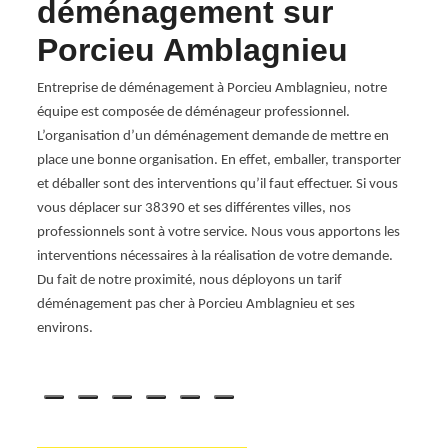
G
déménagement sur
pa
Porcieu Amblagnieu
A
cieu
Entreprise de déménagement à Porcieu Amblagnieu, notre
Lorsqu
ous les
équipe est composée de déménageur professionnel.
import
vice
L’organisation d’un déménagement demande de mettre en
déball
on
place une bonne organisation. En effet, emballer, transporter
d’org
it
et déballer sont des interventions qu’il faut effectuer. Si vous
de dé
la
vous déplacer sur 38390 et ses différentes villes, nos
Nous 
able.
professionnels sont à votre service. Nous vous apportons les
Selon 
le
interventions nécessaires à la réalisation de votre demande.
tarif 
Du fait de notre proximité, nous déployons un tarif
Locat
déménagement pas cher à Porcieu Amblagnieu et ses
de dé
environs.