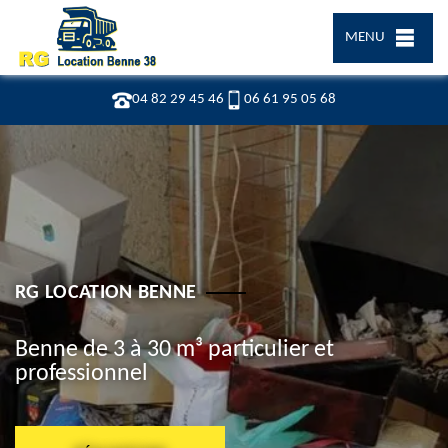
MENU
04 82 29 45 46
06 61 95 05 68
RG LOCATION BENNE
Benne de 3 à 30 m³ particulier et
professionnel