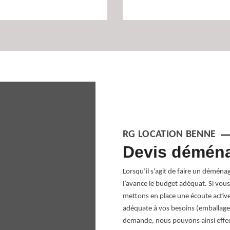
RG LOCATION BENNE
 38510
Devis déména
ire votre demande de devis. Cela
Lorsqu’il s’agit de faire un déména
tre à l’avance la quantité de travaux à
l’avance le budget adéquat. Si vous
définir le tarif déménagement selon les
mettons en place une écoute active
otre demande via le formulaire en ligne
adéquate à vos besoins (emballage, 
 au devis proposé, vous avez un tarif
demande, nous pouvons ainsi effect