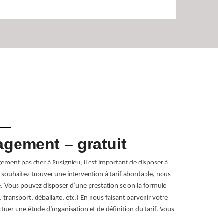
gement – gratuit
Entre
Pusig
gement pas cher à Pusignieu, il est important de disposer à
 souhaitez trouver une intervention à tarif abordable, nous
Spécialiste dé
. Vous pouvez disposer d’une prestation selon la formule
villes du 91 
transport, déballage, etc.) En nous faisant parvenir votre
ainsi qu’un tr
uer une étude d’organisation et de définition du tarif. Vous
tout type loge