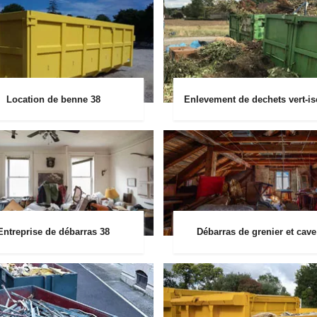
Location de benne 38
Enlevement de dechets vert-is
Entreprise de débarras 38
Débarras de grenier et cave