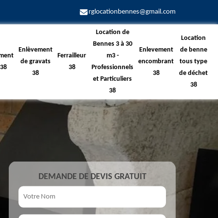
rglocationbennes@gmail.com
Location de
Location
Bennes 3 à 30
Enlèvement
Enlevement
de benne
ment
Ferrailleur
m3 -
de gravats
encombrant
tous type
 38
38
Professionnels
38
38
de déchet
et Particuliers
38
38
DEMANDE DE DEVIS GRATUIT