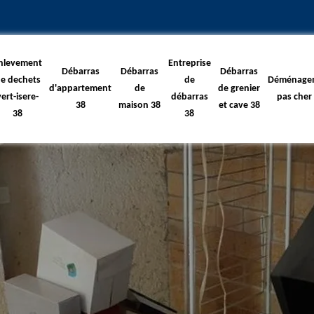
nlevement
Entreprise
Débarras
Débarras
Débarras
e dechets
de
Déménage
d'appartement
de
de grenier
vert-isere-
débarras
pas cher
38
maison 38
et cave 38
38
38