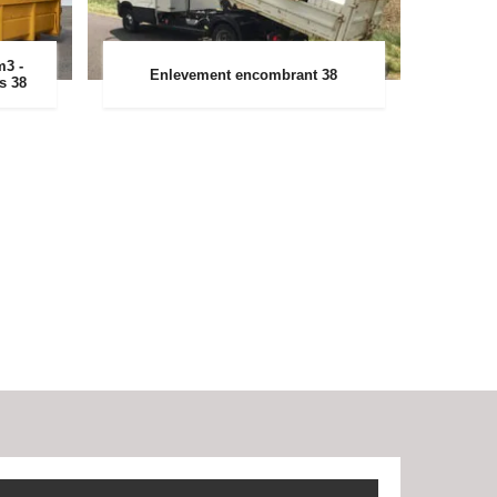
m3 -
Enlevement encombrant 38
rs 38