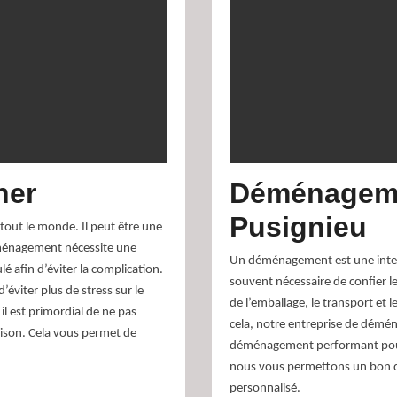
her
Déménageme
Pusignieu
tout le monde. Il peut être une
déménagement nécessite une
Un déménagement est une interv
é afin d’éviter la complication.
souvent nécessaire de confier le
viter plus de stress sur le
de l’emballage, le transport et l
l est primordial de ne pas
cela, notre entreprise de démé
ison. Cela vous permet de
déménagement performant pour 
nous vous permettons un bon d
personnalisé.