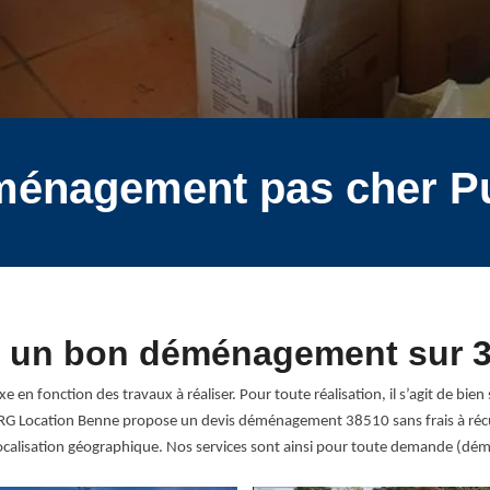
ménagement pas cher P
 un bon déménagement sur 
fonction des travaux à réaliser. Pour toute réalisation, il s’agit de bien s’
G Location Benne propose un devis déménagement 38510 sans frais à récu
a localisation géographique. Nos services sont ainsi pour toute demande (