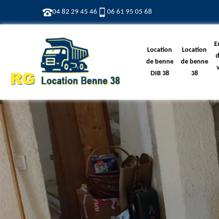
04 82 29 45 46
06 61 95 05 68
E
Location
Location
d
de benne
de benne
DIB 38
38