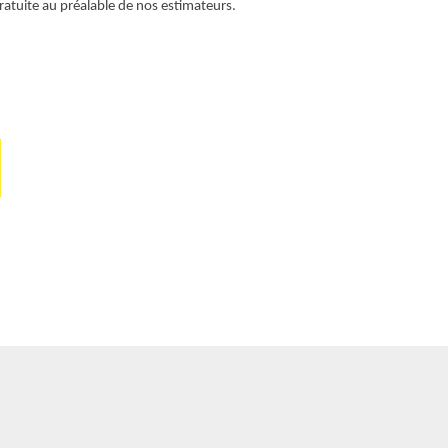
ratuite au préalable de nos estimateurs.
emmenons à vo
demande. Compo
pour des délai