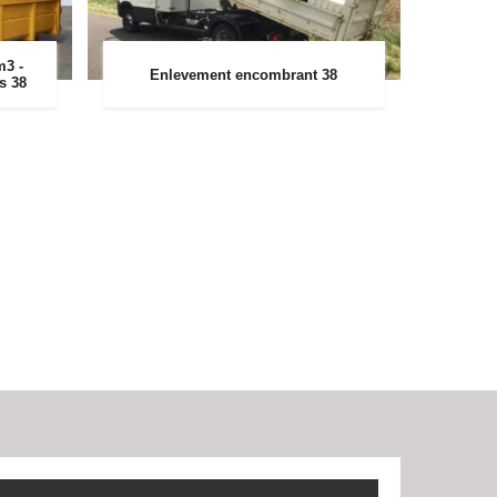
m3 -
Enlevement encombrant 38
rs 38