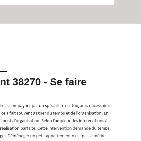
 38270 - Se faire
Pour
r
3827
e accompagner par un spécialiste est toujours nécessaire.
Le déménagemen
, cela fait souvent gagner du temps et de l’organisation. En
Pour toute réal
nt d’organisation. Selon l’ampleur des interventions à
pas abîmés. A
de réalisation parfaite. Cette intervention demande du temps
un devis démén
ager. Déménager un petit appartement n’est pas le même
déplacement su