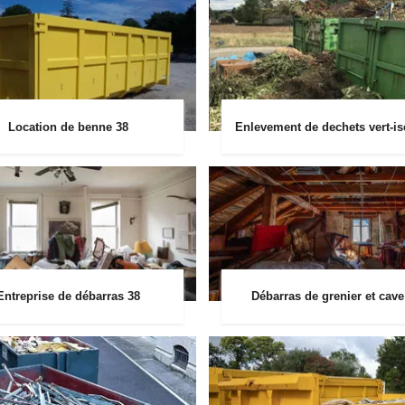
Location de benne 38
Enlevement de dechets vert-is
Entreprise de débarras 38
Débarras de grenier et cave