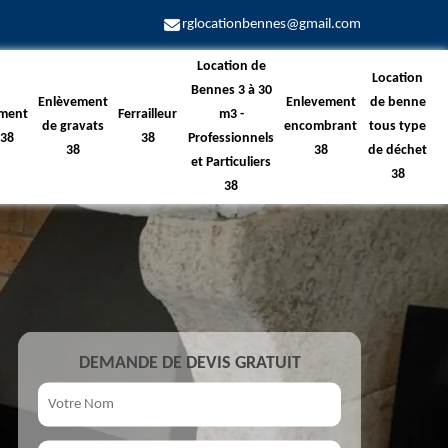
rglocationbennes@gmail.com
Location de
Location
Bennes 3 à 30
Enlèvement
Enlevement
de benne
ment
Ferrailleur
m3 -
de gravats
encombrant
tous type
 38
38
Professionnels
38
38
de déchet
et Particuliers
38
38
DEMANDE DE DEVIS GRATUIT