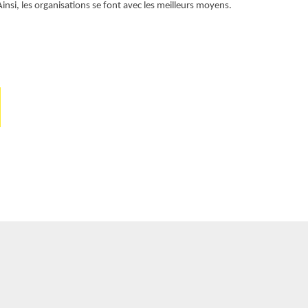
nsi, les organisations se font avec les meilleurs moyens.
services sont