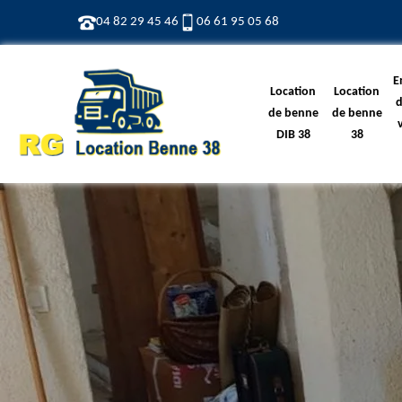
04 82 29 45 46
06 61 95 05 68
E
Location
Location
d
de benne
de benne
DIB 38
38