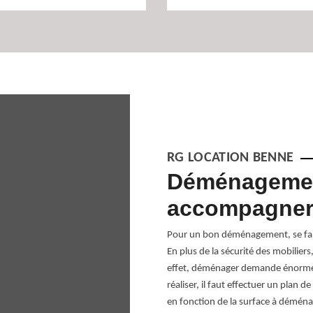
RG LOCATION BENNE
er à Revel
Déménagement
accompagne
 complications. Il est plus souvent
Pour un bon déménagement, se fair
el. Avec la mise en place de l’emballage,
En plus de la sécurité des mobiliers
 s’organiser. Pour cela, notre entreprise
effet, déménager demande énorméme
e de déménagement performant pour
réaliser, il faut effectuer un plan 
n, nous vous permettons un bon
en fonction de la surface à démén