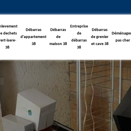
nlevement
Entreprise
Débarras
Débarras
Débarras
e dechets
de
Déménage
d'appartement
de
de grenier
vert-isere-
débarras
pas cher
38
maison 38
et cave 38
38
38