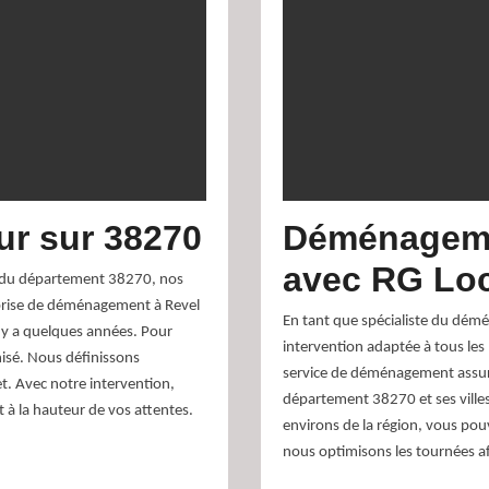
r sur 38270
Déménageme
avec RG Lo
ns du département 38270, nos
eprise de déménagement à Revel
En tant que spécialiste du dém
l y a quelques années. Pour
intervention adaptée à tous le
nisé. Nous définissons
service de déménagement assuré 
t. Avec notre intervention,
département 38270 et ses ville
 la hauteur de vos attentes.
environs de la région, vous pou
nous optimisons les tournées af