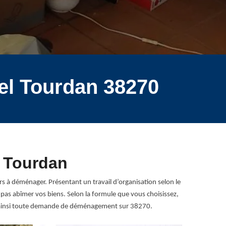
el Tourdan 38270
l Tourdan
rs à déménager. Présentant un travail d’organisation selon le
s abîmer vos biens. Selon la formule que vous choisissez,
ne ainsi toute demande de déménagement sur 38270.