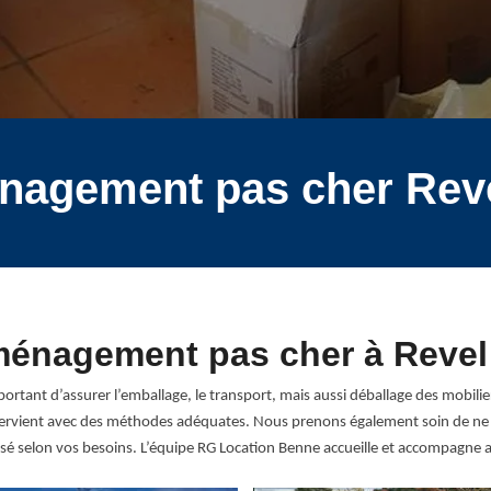
nagement pas cher Rev
ménagement pas cher à Reve
ortant d’assurer l’emballage, le transport, mais aussi déballage des mobilie
vient avec des méthodes adéquates. Nous prenons également soin de ne pa
alisé selon vos besoins. L’équipe RG Location Benne accueille et accompag