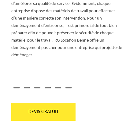
profe
moyen
d’améliorer sa qualité de service. Evidemment, chaque
située
evis
entreprise dispose des matériels de travail pour effectuer
une co
e
d’une manière correcte son intervention. Pour un
perme
ne.
déménagement d’entreprise, il est primordial de tout bien
vigila
préparer afin de pouvoir préserver la sécurité de chaque
est tr
matériel pour le travail. RG Location Benne offre un
à notr
déménagement pas cher pour une entreprise qui projette de
démén
déménager.
presta
contac
d’info
DEVIS GRATUIT