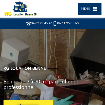
MENU
04 82 29 45 46
06 61 95 05 68
RG LOCATION BENNE
Benne de 3 à 30 m³ particulier et
professionnel