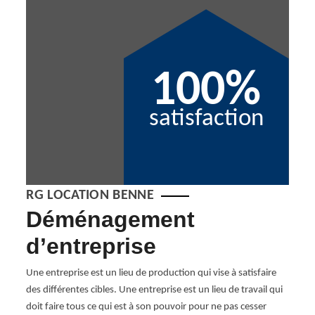
100%
satisfaction
RG LOCATION BENNE
Déménagement
En
d’entreprise
d
Ro
re
Une entreprise est un lieu de production qui vise à satisfaire
des différentes cibles. Une entreprise est un lieu de travail qui
RG Lo
té de
doit faire tous ce qui est à son pouvoir pour ne pas cesser