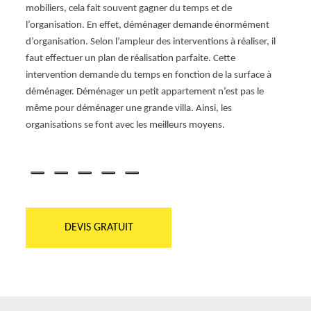
mobiliers, cela fait souvent gagner du temps et de
doit f
nir
l’organisation. En effet, déménager demande énormément
d’amé
r
d’organisation. Selon l’ampleur des interventions à réaliser, il
entrep
iliers
faut effectuer un plan de réalisation parfaite. Cette
d’une
s
intervention demande du temps en fonction de la surface à
déména
nction
déménager. Déménager un petit appartement n’est pas le
prépar
même pour déménager une grande villa. Ainsi, les
matéri
vice de
organisations se font avec les meilleurs moyens.
démén
les
démén
DEVIS GRATUIT