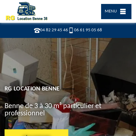
MENU
04 82 29 45 46
06 61 95 05 68
RG LOCATION BENNE
Benne de 3 à 30 m³ particulier et
professionnel