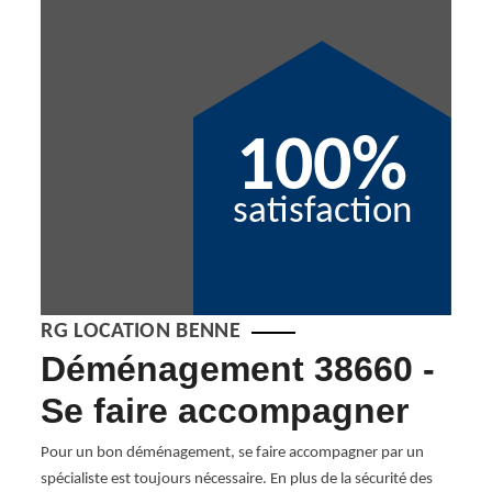
100%
satisfaction
RG LOCATION BENNE
Déménagement 38660 -
D
t
Se faire accompagner
d’
Pour un bon déménagement, se faire accompagner par un
Une en
spécialiste est toujours nécessaire. En plus de la sécurité des
des di