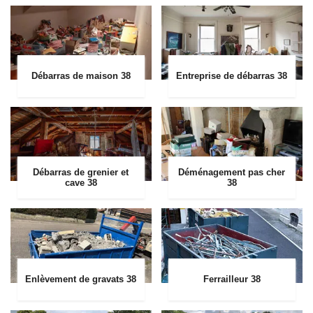
Débarras de maison 38
Entreprise de débarras 38
Débarras de grenier et
Déménagement pas cher
cave 38
38
Enlèvement de gravats 38
Ferrailleur 38