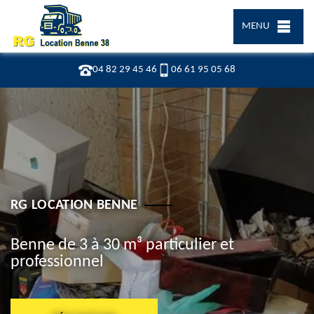
MENU
04 82 29 45 46
06 61 95 05 68
RG LOCATION BENNE
Benne de 3 à 30 m³ particulier et
professionnel