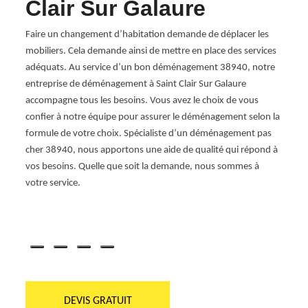
t
Clair Sur Galaure
Cl
Faire un changement d’habitation demande de déplacer les
RG Lo
mobiliers. Cela demande ainsi de mettre en place des services
profe
adéquats. Au service d’un bon déménagement 38940, notre
située
ésente
entreprise de déménagement à Saint Clair Sur Galaure
Nous d
ous
accompagne tous les besoins. Vous avez le choix de vous
perti
confier à notre équipe pour assurer le déménagement selon la
avec u
r
formule de votre choix. Spécialiste d’un déménagement pas
notre 
 mise
cher 38940, nous apportons une aide de qualité qui répond à
donner
 soin
vos besoins. Quelle que soit la demande, nous sommes à
meill
votre service.
dispos
Saint
prix. 
vous
souhai
DEVIS GRATUIT