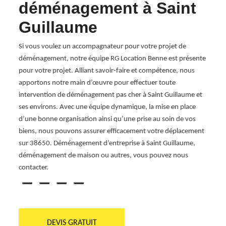
de
déménagement à Saint
Le dé
ion des
le mon
Guillaume
famil
prépar
Si vous voulez un accompagnateur pour votre projet de
e
d’évi
déménagement, notre équipe RG Location Benne est présente
meublé
pour votre projet. Alliant savoir-faire et compétence, nous
à une
vos éq
apportons notre main d’œuvre pour effectuer toute
sans
de ne
intervention de déménagement pas cher à Saint Guillaume et
de ma
ses environs. Avec une équipe dynamique, la mise en place
lieu d
d’une bonne organisation ainsi qu’une prise au soin de vos
biens, nous pouvons assurer efficacement votre déplacement
sur 38650. Déménagement d’entreprise à Saint Guillaume,
déménagement de maison ou autres, vous pouvez nous
contacter.
DEVIS GRATUIT