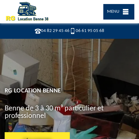
MENU
04 82 29 45 46
06 61 95 05 68
RG LOCATION BENNE
Benne de 3 à 30 m³ particulier et
professionnel