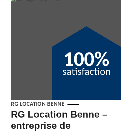
100%
satisfaction
RG LOCATION BENNE
RG Location Benne –
D
entreprise de
ch
e