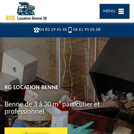
MENU
04 82 29 45 46
06 61 95 05 68
RG LOCATION BENNE
Benne de 3 à 30 m³ particulier et
professionnel