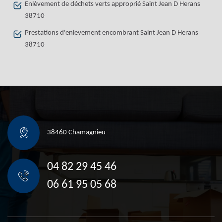
Enlèvement de déchets verts approprié Saint Jean D Herans
38710
Prestations d'enlevement encombrant Saint Jean D Herans
38710
38460 Chamagnieu
04 82 29 45 46
06 61 95 05 68