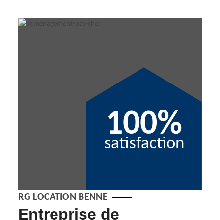
100%
satisfaction
RG LOCATION BENNE
 à
Entreprise de
Tr