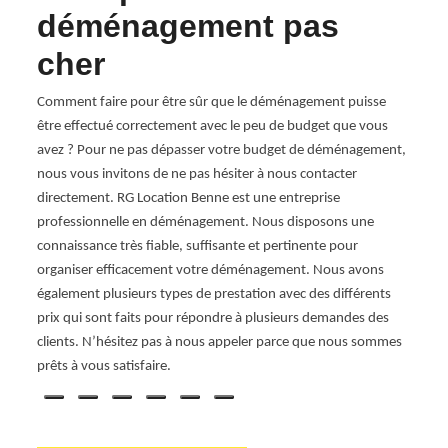
déménagement pas
su
cher
s
Si vou
leur.
dépar
Comment faire pour être sûr que le déménagement puisse
servi
être effectué correctement avec le peu de budget que vous
sant
Herans
avez ? Pour ne pas dépasser votre budget de déménagement,
à la
quelq
nous vous invitons de ne pas hésiter à nous contacter
servic
directement. RG Location Benne est une entreprise
d’int
professionnelle en déménagement. Nous disposons une
inter
connaissance très fiable, suffisante et pertinente pour
perfor
organiser efficacement votre déménagement. Nous avons
atuit.
dispo
également plusieurs types de prestation avec des différents
prix qui sont faits pour répondre à plusieurs demandes des
clients. N’hésitez pas à nous appeler parce que nous sommes
prêts à vous satisfaire.