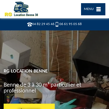
MENU
04 82 29 45 46
06 61 95 05 68
RG LOCATION BENNE
Benne de 3 à 30 m³ particulier et
professionnel