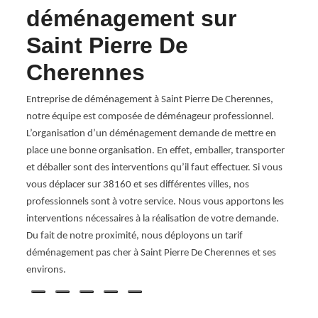
déménagement sur
en
Saint Pierre De
dé
un
 des
Cherennes
Pi
ent
Entreprise de déménagement à Saint Pierre De Cherennes,
Si vo
r, il
notre équipe est composée de déménageur professionnel.
démén
L’organisation d’un déménagement demande de mettre en
pour v
e à
place une bonne organisation. En effet, emballer, transporter
appor
le
et déballer sont des interventions qu’il faut effectuer. Si vous
inter
vous déplacer sur 38160 et ses différentes villes, nos
Chere
professionnels sont à votre service. Nous vous apportons les
mise e
interventions nécessaires à la réalisation de votre demande.
soin 
Du fait de notre proximité, nous déployons un tarif
dépla
déménagement pas cher à Saint Pierre De Cherennes et ses
Pierr
environs.
vous 