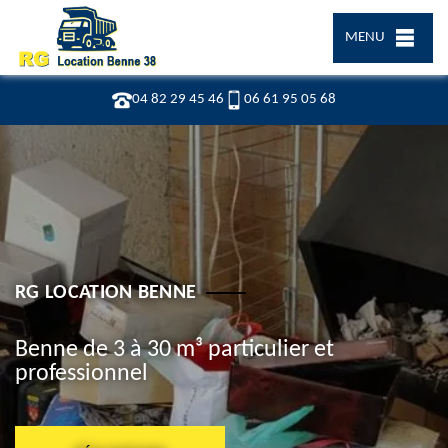
MENU
04 82 29 45 46
06 61 95 05 68
RG LOCATION BENNE
Benne de 3 à 30 m³ particulier et
professionnel