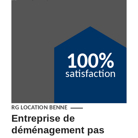
100%
satisfaction
RG LOCATION BENNE
Entreprise de
En
t
déménagement pas
dé