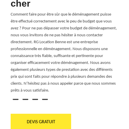
cher
So
les
Comment faire pour être sûr que le déménagement puisse
RG Lo
vices
être effectué correctement avec le peu de budget que vous
profe
notre
avez ? Pour ne pas dépasser votre budget de déménagement,
située
nous vous invitons de ne pas hésiter à nous contacter
Nous d
s
directement. RG Location Benne est une entreprise
perti
lon la
professionnelle en déménagement. Nous disposons une
avec u
 pas
connaissance très fiable, suffisante et pertinente pour
notre 
ond à
organiser efficacement votre déménagement. Nous avons
donner
à
également plusieurs types de prestation avec des différents
meill
prix qui sont faits pour répondre à plusieurs demandes des
dispos
clients. N’hésitez pas à nous appeler parce que nous sommes
prix. 
prêts à vous satisfaire.
souhai
DEVIS GRATUIT