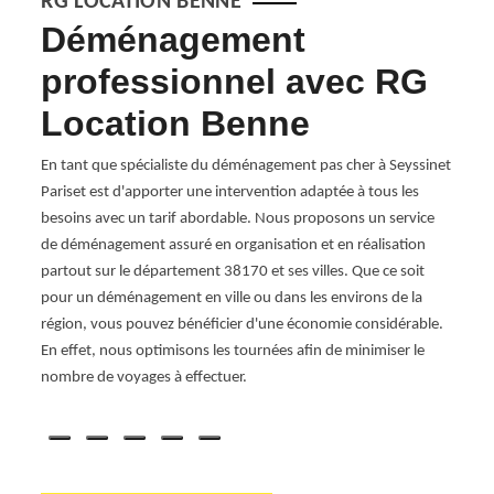
RG LOCATION BENNE
Déménagement
D
professionnel avec RG
d’
Location Benne
Une en
des di
En tant que spécialiste du déménagement pas cher à Seyssinet
doit f
Pariset est d'apporter une intervention adaptée à tous les
d’amé
ail
besoins avec un tarif abordable. Nous proposons un service
entrep
équipe
de déménagement assuré en organisation et en réalisation
d’une
.
partout sur le département 38170 et ses villes. Que ce soit
déména
s.
pour un déménagement en ville ou dans les environs de la
prépar
’un
région, vous pouvez bénéficier d'une économie considérable.
matéri
ipe RG
En effet, nous optimisons les tournées afin de minimiser le
démén
mande
nombre de voyages à effectuer.
démén