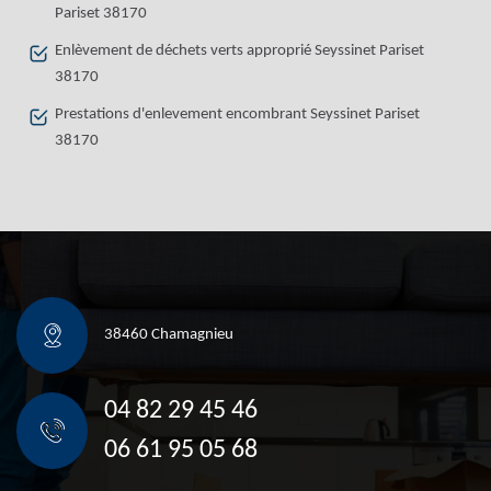
Pariset 38170
Enlèvement de déchets verts approprié Seyssinet Pariset
38170
Prestations d'enlevement encombrant Seyssinet Pariset
38170
38460 Chamagnieu
04 82 29 45 46
06 61 95 05 68