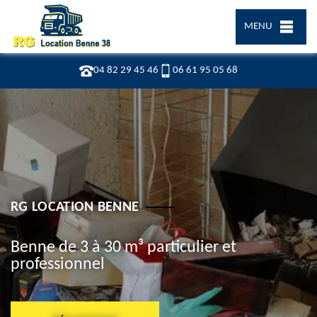
MENU
04 82 29 45 46
06 61 95 05 68
RG LOCATION BENNE
Benne de 3 à 30 m³ particulier et
professionnel