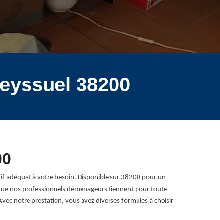
eyssuel 38200
00
if adéquat à votre besoin. Disponible sur 38200 pour un
s que nos professionnels déménageurs tiennent pour toute
vec notre prestation, vous avez diverses formules à choisir