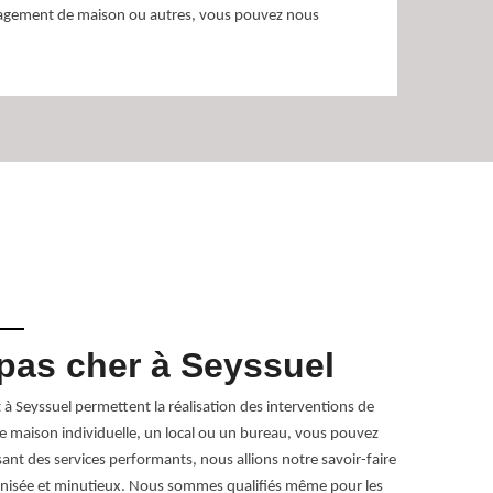
nagement de maison ou autres, vous pouvez nous
as cher à Seyssuel
Tari
à Seyssuel permettent la réalisation des interventions de
Avant de passe
e maison individuelle, un local ou un bureau, vous pouvez
Cela vous perm
ant des services performants, nous allions notre savoir-faire
déménagement.
nisée et minutieux. Nous sommes qualifiés même pour les
Pour n’obtenir 