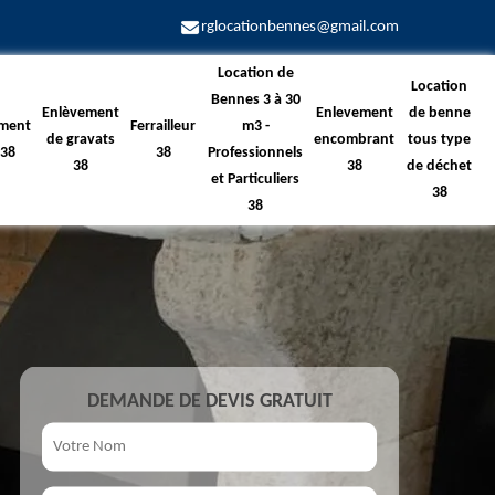
rglocationbennes@gmail.com
Location de
Location
Bennes 3 à 30
Enlèvement
Enlevement
de benne
ment
Ferrailleur
m3 -
de gravats
encombrant
tous type
 38
38
Professionnels
38
38
de déchet
et Particuliers
38
38
DEMANDE DE DEVIS GRATUIT