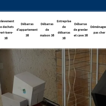
nlevement
Entreprise
Débarras
Débarras
Débarras
e dechets
de
Déménage
d'appartement
de
de grenier
vert-isere-
débarras
pas cher
38
maison 38
et cave 38
38
38