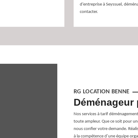
d’entreprise à Seyssuel, démé
contacter.
RG LOCATION BENNE
her à Seyssuel
Déménageur p
 complications. Il est plus souvent
Nos services à tarif déménagement 
el. Avec la mise en place de l’emballage,
toute ampleur. Que ce soit pour un
 s’organiser. Pour cela, notre entreprise
nous confier votre demande. Réalis
déménagement performant pour tout
à la compétence d’une équipe orga