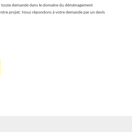
Pour toute demande dans le domaine du déménagement
déménagement,
votre projet. Nous répondons à votre demande par un devis
demande de dev
plus.