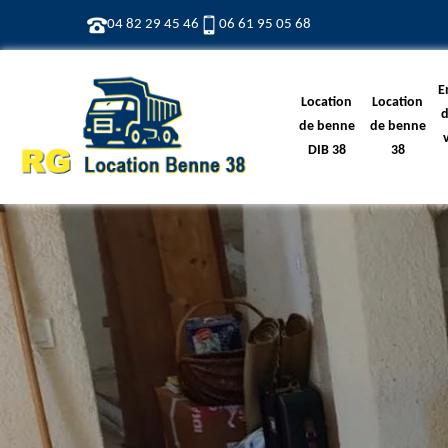
04 82 29 45 46
06 61 95 05 68
E
Location
Location
d
de benne
de benne
DIB 38
38