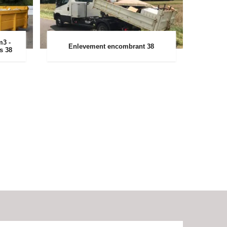
m3 -
Enlevement encombrant 38
rs 38