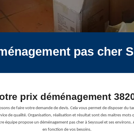
éménagement pas cher S
otre prix déménagement 382
ons de faire votre demande de devis. Cela vous permet de disposer du tar
ce de qualité. Organisation, réalisation et résultat sont des maitres mot
otre équipe propose un déménagement pas cher à Seyssuel et ses environs. A
en fonction de vos besoins.