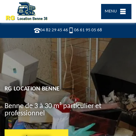
MENU
04 82 29 45 46
06 61 95 05 68
RG LOCATION BENNE
Benne de 3 à 30 m³ particulier et
professionnel