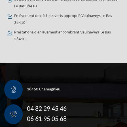
Le Bas 38410
Enlèvement de déchets verts approprié Vaulnaveys Le Bas
38410
Prestations d'enlevement encombrant Vaulnaveys Le Bas
38410
38460 Chamagnieu
04 82 29 45 46
06 61 95 05 68