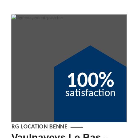
100%
satisfaction
RG LOCATION BENNE
Vaulnaveys Le Bas -
En