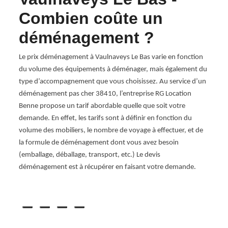
Combien coûte un
d
déménagement ?
Va
se
Le prix déménagement à Vaulnaveys Le Bas varie en fonction
Faire
ous
du volume des équipements à déménager, mais également du
mobili
ement,
type d’accompagnement que vous choisissez. Au service d’un
adéqu
déménagement pas cher 38410, l’entreprise RG Location
entre
Benne propose un tarif abordable quelle que soit votre
accom
e
demande. En effet, les tarifs sont à définir en fonction du
confi
volume des mobiliers, le nombre de voyage à effectuer, et de
formu
ns
la formule de déménagement dont vous avez besoin
cher 
nts
(emballage, déballage, transport, etc.) Le devis
vos b
des
déménagement est à récupérer en faisant votre demande.
votre 
ommes