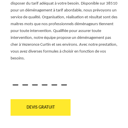
disposer du tarif adéquat à votre besoin. Disponible sur 38510
doit f
pour un déménagement à tarif abordable, nous prévoyons un
d’amé
 en
service de qualité. Organisation, réalisation et résultat sont des
entrep
orter
maitres mots que nos professionnels déménageurs tiennent
d’une
 vous
pour toute intervention. Qualifiée pour assurer toute
déména
intervention, notre équipe propose un déménagement pas
prépar
s les
cher à Vezeronce Curtin et ses environs. Avec notre prestation,
matéri
nde.
vous avez diverses formules à choisir en fonction de vos
démén
besoins.
démén
ons.
DEVIS GRATUIT