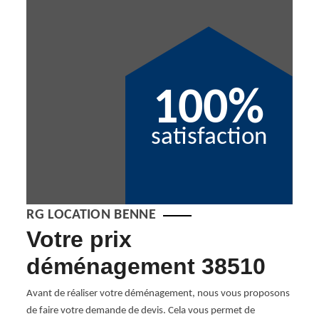
100%
satisfaction
RG LOCATION BENNE
Votre prix
D
déménagement 38510
d’
Avant de réaliser votre déménagement, nous vous proposons
Une en
de faire votre demande de devis. Cela vous permet de
des di