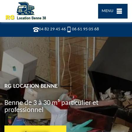
MENU
04 82 29 45 46
06 61 95 05 68
RG LOCATION BENNE
Benne de 3 à 30 m³ particulier et
professionnel