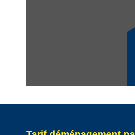
mobiliers, le nombre de voyage à effectuer, et de la 
besoin (emballage, déballage, transport, etc.) Le devi
faisant votre demande.
Tarif déménagement pa