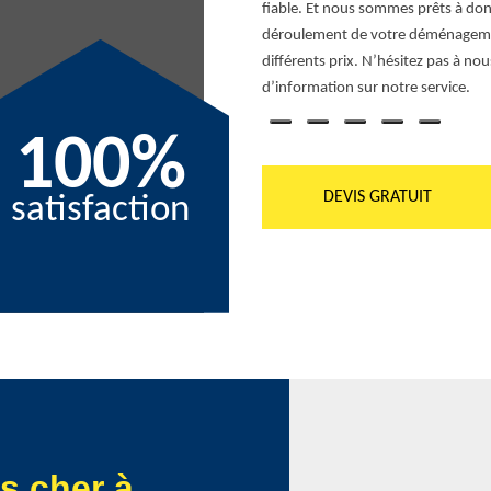
formule de déménagement dont vous avez
fiable. Et nous sommes prêts à donn
s déménagement est à récupérer en
déroulement de votre déménagemen
différents prix. N’hésitez pas à no
d’information sur notre service.
100%
DEVIS GRATUIT
satisfaction
s cher à