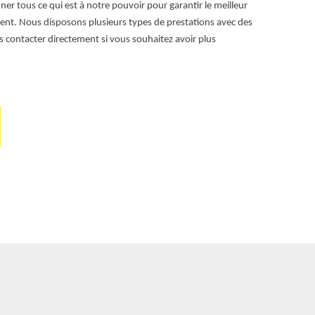
er tous ce qui est à notre pouvoir pour garantir le meilleur
déménagement 
t. Nous disposons plusieurs types de prestations avec des
pouvez ainsi o
us contacter directement si vous souhaitez avoir plus
équipe est à vo