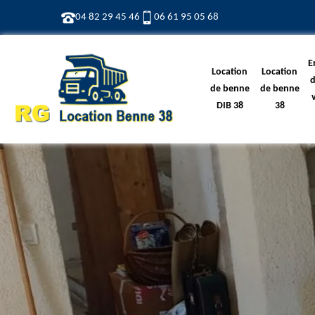
04 82 29 45 46
06 61 95 05 68
E
Location
Location
d
de benne
de benne
DIB 38
38