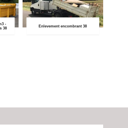
m3 -
Enlevement encombrant 38
rs 38