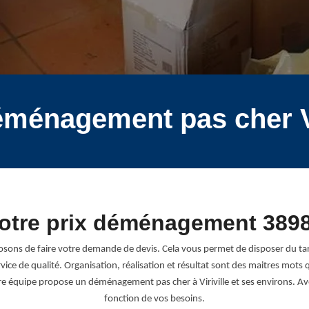
éménagement pas cher Vi
otre prix déménagement 389
ons de faire votre demande de devis. Cela vous permet de disposer du tar
ce de qualité. Organisation, réalisation et résultat sont des maitres mot
tre équipe propose un déménagement pas cher à Viriville et ses environs. Ave
fonction de vos besoins.