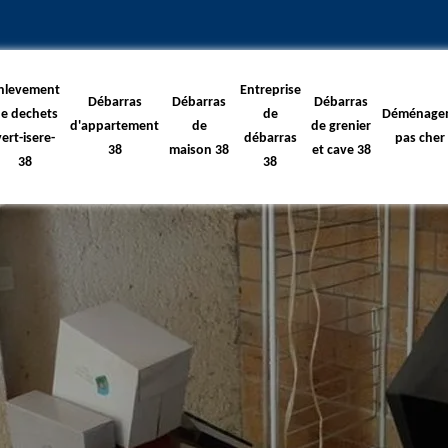
nlevement
Entreprise
Débarras
Débarras
Débarras
e dechets
de
Déménage
d'appartement
de
de grenier
vert-isere-
débarras
pas cher
38
maison 38
et cave 38
38
38