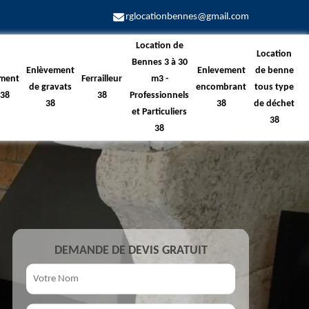
rglocationbennes@gmail.com
Location de
Location
Bennes 3 à 30
Enlèvement
Enlevement
de benne
ment
Ferrailleur
m3 -
de gravats
encombrant
tous type
 38
38
Professionnels
38
38
de déchet
et Particuliers
38
38
DEMANDE DE DEVIS GRATUIT