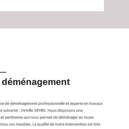
e déménagement
Des 
selon
ise de déménagement professionnelle et experte en travaux
Déménager dem
 suivante : Viriville 38980. Nous disposons une
équipements et
te et pertinente qui nous permet de déménager en toute
déménagement p
 tous vos meubles. La qualité de notre intervention est très
accompagner po