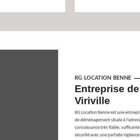
RG LOCATION BENNE
oûte un
Entreprise d
Viriville
 volume des équipements à déménager,
RG Location Benne est une entrepr
oisissez. Au service d’un
de déménagement située à l’adresse
n Benne propose un tarif abordable
connaissance très fiable, suffisan
 à définir en fonction du volume des
sécurité avec une parfaite vigilance