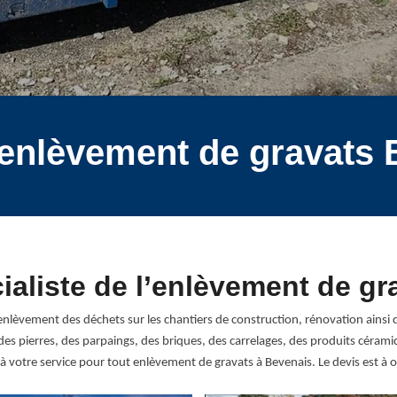
 enlèvement de gravats
ialiste de l’enlèvement de gr
enlèvement des déchets sur les chantiers de construction, rénovation ainsi 
des pierres, des parpaings, des briques, des carrelages, des produits céra
otre service pour tout enlèvement de gravats à Bevenais. Le devis est à ob