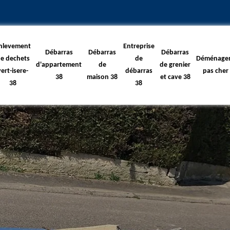
nlevement
Entreprise
Débarras
Débarras
Débarras
e dechets
de
Déménage
d'appartement
de
de grenier
vert-isere-
débarras
pas cher
38
maison 38
et cave 38
38
38