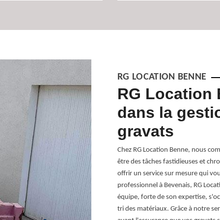
RG LOCATION BENNE
 Location Benne
RG Location 
 vos gravats à
dans la gesti
gravats
vats à Bevenais est une décision
Chez RG Location Benne, nous comp
tise locale à Bevenais nous permet de
être des tâches fastidieuses et c
aide à vous offrir un service rapide et
offrir un service sur mesure qui vou
inistratifs, car nous nous occupons de
professionnel à Bevenais, RG Locat
l 38690. De plus, notre équipe est
équipe, forte de son expertise, s'oc
, prêts à vous garantir un service de
tri des matériaux. Grâce à notre se