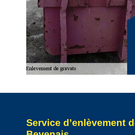
qualité, toujours avec le sourire. Chez RG Location Ben
pointe pour assurer un enlèvement sécurisé et respect
engagement envers la satisfaction client nous pousse à 
spécifiques. Opter pour RG Location Benne à Bevenais, c'e
inégalée pour vos projets de déménagement de gravats
Service d’enlèvement d
Bevenais