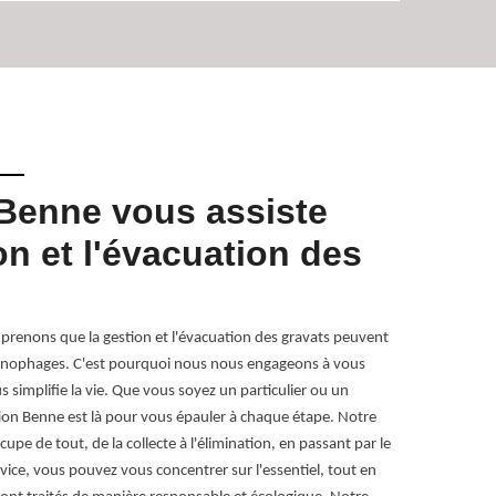
Benne vous assiste
Élimi
on et l'évacuation des
astuc
Beve
renons que la gestion et l'évacuation des gravats peuvent
Éliminer les g
hronophages. C'est pourquoi nous nous engageons à vous
habitants de B
s simplifie la vie. Que vous soyez un particulier ou un
Commencez par 
ion Benne est là pour vous épauler à chaque étape. Notre
réutilisables.
cupe de tout, de la collecte à l'élimination, en passant par le
gratuitement, 
rvice, vous pouvez vous concentrer sur l'essentiel, tout en
horaires et les