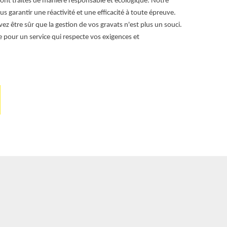
sont traités de manière responsable et écologique. Notre
pas de véhicul
 garantir une réactivité et une efficacité à toute épreuve.
de bennes à des
z être sûr que la gestion de vos gravats n'est plus un souci.
vérifier les r
re pour un service qui respecte vos exigences et
Avec ces astuc
responsable, e