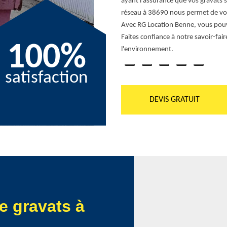
ne, nous utilisons des équipements de
ayant l'assurance que vos gravats 
ueux de l'environnement. Enfin, notre
réseau à 38690 nous permet de vous
toujours être à l'écoute de vos besoins
Avec RG Location Benne, vous pouve
st choisir une tranquillité d'esprit
Faites confiance à notre savoir-fai
100%
.
l'environnement.
satisfaction
DEVIS GRATUIT
e gravats à