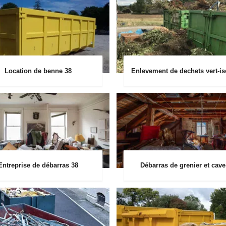
Location de benne 38
Enlevement de dechets vert-is
Entreprise de débarras 38
Débarras de grenier et cave