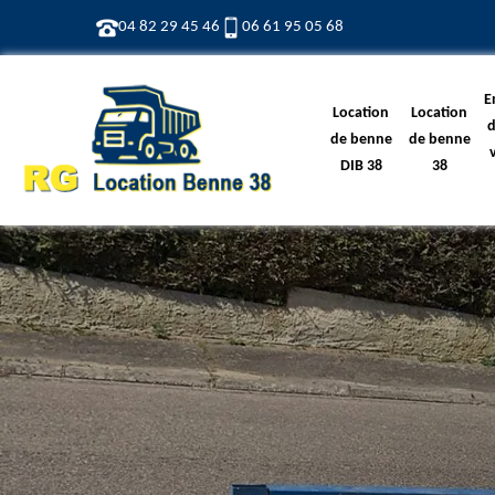
04 82 29 45 46
06 61 95 05 68
E
Location
Location
d
de benne
de benne
DIB 38
38