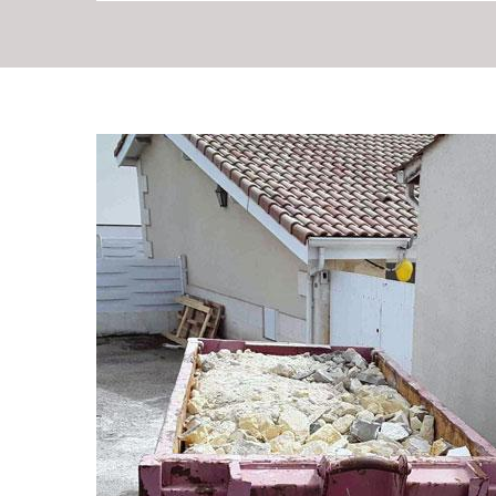
Pourquoi choisir RG
pour l'enlèvement de
Bevenais
Choisir RG Location Benne pour l'enlèvement de vos gra
judicieuse pour plusieurs raisons. D'abord, notre exper
comprendre les spécificités de votre région, ce qui nous 
efficace. Vous n'avez pas à vous soucier des tracas adm
toutes les autorisations nécessaires dans le code posta
composée de professionnels passionnés et expérimentés