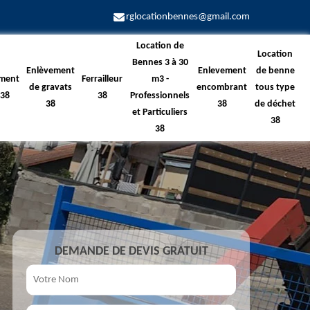
rglocationbennes@gmail.com
Location de
Location
Bennes 3 à 30
Enlèvement
Enlevement
de benne
ment
Ferrailleur
m3 -
de gravats
encombrant
tous type
 38
38
Professionnels
38
38
de déchet
et Particuliers
38
38
DEMANDE DE DEVIS GRATUIT