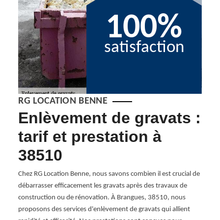
100%
satisfaction
RG LOCATION BENNE
Enlèvement de gravats :
38
tarif et prestation à
of
n
38510
l'
ma
Chez RG Location Benne, nous savons combien il est crucial de
débarrasser efficacement les gravats après des travaux de
n et
Vous h
construction ou de rénovation. À Brangues, 38510, nous
euses
effic
proposons des services d'enlèvement de gravats qui allient
à vous
encom