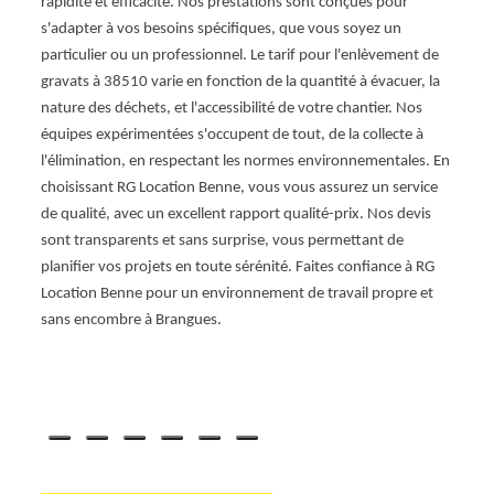
rapidité et efficacité. Nos prestations sont conçues pour
e vous
est là
s'adapter à vos besoins spécifiques, que vous soyez un
l'enl
particulier ou un professionnel. Le tarif pour l'enlèvement de
. Notre
soit 
gravats à 38510 varie en fonction de la quantité à évacuer, la
llecte
vieux
nature des déchets, et l'accessibilité de votre chantier. Nos
 à
avons 
équipes expérimentées s'occupent de tout, de la collecte à
l,
domai
l'élimination, en respectant les normes environnementales. En
s'adap
choisissant RG Location Benne, vous vous assurez un service
10
object
de qualité, avec un excellent rapport qualité-prix. Nos devis
cité à
respec
sont transparents et sans surprise, vous permettant de
re sûr
Faite
planifier vos projets en toute sérénité. Faites confiance à RG
vos e
Location Benne pour un environnement de travail propre et
te vos
d'espr
sans encombre à Brangues.
l'espa