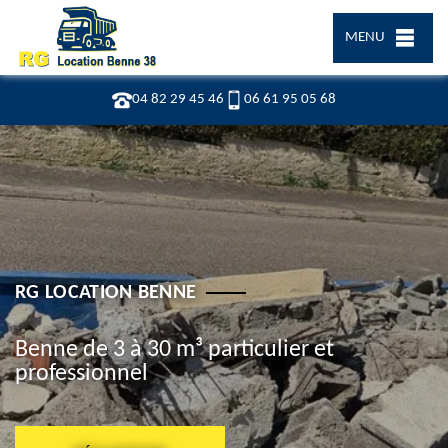
MENU
04 82 29 45 46
06 61 95 05 68
RG LOCATION BENNE
Benne de 3 à 30 m³ particulier et
professionnel