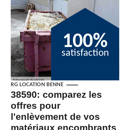
100%
satisfaction
RG LOCATION BENNE
38590: comparez les
Br
offres pour
éc
l'enlèvement de vos
re
matériaux encombrants
dé