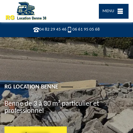
MENU
04 82 29 45 46
06 61 95 05 68
RG LOCATION BENNE
Benne de 3 à 30 m³ particulier et
professionnel