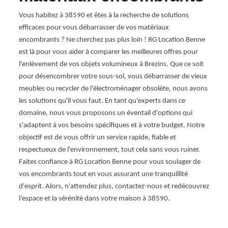
co
ats à
Vous habitez à 38590 et êtes à la recherche de solutions
s.
efficaces pour vous débarrasser de vos matériaux
À Brez
e
encombrants ? Ne cherchez pas plus loin ! RG Location Benne
paysa
aide à
est là pour vous aider à comparer les meilleures offres pour
de l'
 à vous
l'enlèvement de vos objets volumineux à Brezins. Que ce soit
constr
ns de
pour désencombrer votre sous-sol, vous débarrasser de vieux
est en
meubles ou recycler de l'électroménager obsolète, nous avons
des d
onnels
les solutions qu'il vous faut. En tant qu'experts dans ce
de ga
vice
domaine, nous vous proposons un éventail d'options qui
appuya
enne,
s'adaptent à vos besoins spécifiques et à votre budget. Notre
avanc
un
objectif est de vous offrir un service rapide, fiable et
profo
.
respectueux de l'environnement, tout cela sans vous ruiner.
chaque
us
Faites confiance à RG Location Benne pour vous soulager de
travai
ues.
vos encombrants tout en vous assurant une tranquillité
les en
e
d'esprit. Alors, n'attendez plus, contactez-nous et redécouvrez
écolog
l'espace et la sérénité dans votre maison à 38590.
Benne,
veilla