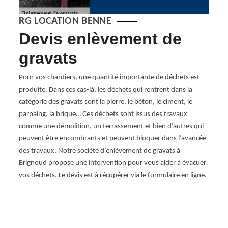
RG LOCATION BENNE
Devis enlèvement de
Se
s
gravats
de
avats
Pour vos chantiers, une quantité importante de déchets est
RG Lo
gner ?
produite. Dans ces cas-là, les déchets qui rentrent dans la
servic
catégorie des gravats sont la pierre, le béton, le ciment, le
Brigno
r
parpaing, la brique… Ces déchets sont issus des travaux
que le
 RG
comme une démolition, un terrassement et bien d’autres qui
benne
peuvent être encombrants et peuvent bloquer dans l’avancée
réali
ns,
des travaux. Notre société d’enlèvement de gravats à
sélec
s
Brignoud propose une intervention pour vous aider à évacuer
gravat
vous
vos déchets. Le devis est à récupérer via le formulaire en ligne.
de tou