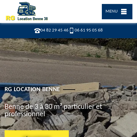
MENU
04 82 29 45 46
06 61 95 05 68
RG LOCATION BENNE
Benne de 3 à 30 m³ particulier et
professionnel