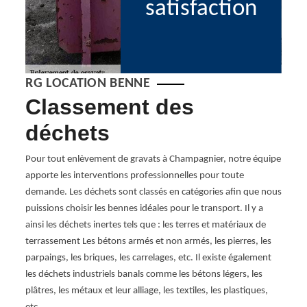
satisfaction
RG LOCATION BENNE
s
Classement des
Él
déchets
: 
po
cile à
Pour tout enlèvement de gravats à Champagnier, notre équipe
ne
apporte les interventions professionnelles pour toute
C
taire.
demande. Les déchets sont classés en catégories afin que nous
 ne
puissions choisir les bennes idéales pour le transport. Il y a
Élimin
asser
ainsi les déchets inertes tels que : les terres et matériaux de
une t
nt
terrassement Les bétons armés et non armés, les pierres, les
Locati
parpaings, les briques, les carrelages, etc. Il existe également
! Comm
les déchets industriels banals comme les bétons légers, les
recycl
cette
plâtres, les métaux et leur alliage, les textiles, les plastiques,
recyc