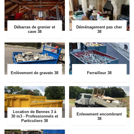
Débarras de grenier et
Déménagement pas cher
cave 38
38
Enlèvement de gravats 38
Ferrailleur 38
Location de Bennes 3 à
Enlevement encombrant
30 m3 - Professionnels et
38
Particuliers 38