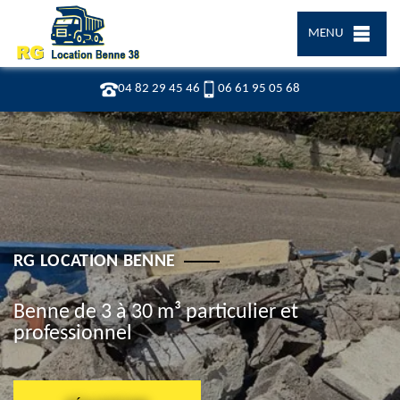
MENU
04 82 29 45 46
06 61 95 05 68
RG LOCATION BENNE
Benne de 3 à 30 m³ particulier et
professionnel