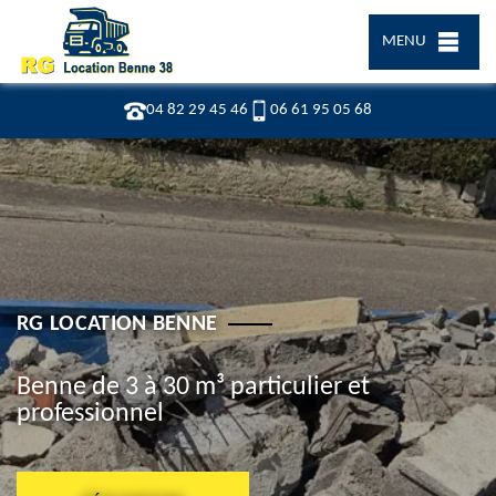
MENU
04 82 29 45 46
06 61 95 05 68
RG LOCATION BENNE
Benne de 3 à 30 m³ particulier et
professionnel