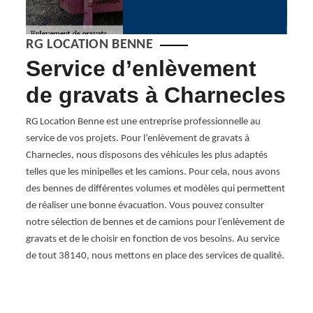
RG LOCATION BENNE
 ?
Service d’enlèvement
Op
de gravats à Charnecles
de
se
RG Location Benne est une entreprise professionnelle au
service de vos projets. Pour l’enlèvement de gravats à
à 
les
Charnecles, nous disposons des véhicules les plus adaptés
telles que les minipelles et les camions. Pour cela, nous avons
Chez 
s les
des bennes de différentes volumes et modèles qui permettent
débarr
ecte
de réaliser une bonne évacuation. Vous pouvez consulter
chron
iliter
notre sélection de bennes et de camions pour l’enlèvement de
profes
s
gravats et de le choisir en fonction de vos besoins. Au service
vous s
 et
de tout 38140, nous mettons en place des services de qualité.
tout, 
s
concen
. Que
assuro
iez de
l'env