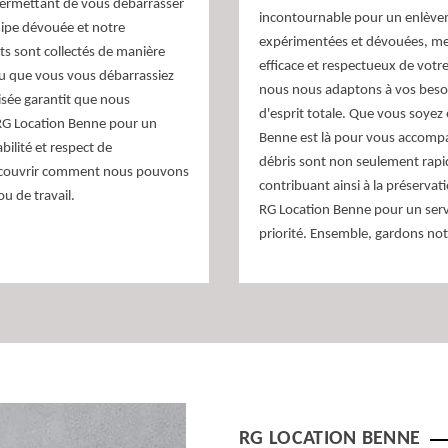
 permettant de vous débarrasser
incontournable pour un enlèvem
uipe dévouée et notre
expérimentées et dévouées, mett
s sont collectés de manière
efficace et respectueux de votr
ou que vous vous débarrassiez
nous nous adaptons à vos besoin
sée garantit que nous
d'esprit totale. Que vous soyez 
 RG Location Benne pour un
Benne est là pour vous accompa
abilité et respect de
débris sont non seulement rapi
découvrir comment nous pouvons
contribuant ainsi à la préservat
u de travail.
RG Location Benne pour un servic
priorité. Ensemble, gardons no
RG LOCATION BENNE