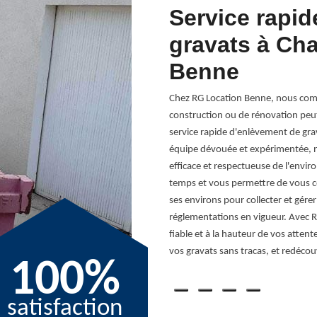
vement de
Service rapid
gravats à Ch
Benne
us proposons pur la location de
éhicules pour assurer l’enlèvement de
Chez RG Location Benne, nous comp
les que nous disposons sont adaptés à
construction ou de rénovation peut
s banals ou déchets verts… Pour connaître
service rapide d'enlèvement de grav
enir votre demande. Vous pouvez faire
équipe dévouée et expérimentée, n
ntactant.
efficace et respectueuse de l'envi
temps et vous permettre de vous co
ses environs pour collecter et gére
réglementations en vigueur. Avec R
fiable et à la hauteur de vos attent
vos gravats sans tracas, et redécou
100%
satisfaction