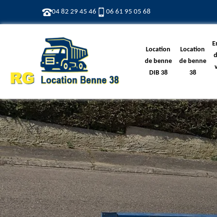
04 82 29 45 46
06 61 95 05 68
E
Location
Location
d
de benne
de benne
DIB 38
38