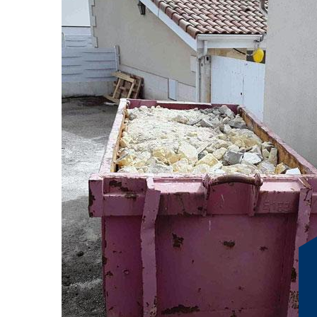
Prix entreprise enlè
gravats 38680
Pour évacuer les déchets de la meilleure façon, nous vo
véhicules adaptés. Nous proposons divers modèles de v
gravats à Chatelus et ses environs. En effet, les véhicu
tous les types de déchets : gravats, déchets industriel
le tarif enlèvement de gravats 38680, faites-nous parv
votre demande via le formulaire en ligne ou en nous co