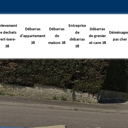
nlevement
Entreprise
Débarras
Débarras
Débarras
e dechets
de
Déménage
d'appartement
de
de grenier
vert-isere-
débarras
pas cher
38
maison 38
et cave 38
38
38