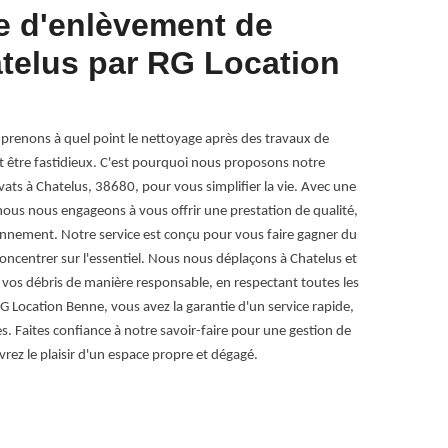
e d'enlèvement de
Enlèv
atelus par RG Location
L’enlèvement d
bâtiment. Ce s
de pouvoir ass
projet comme l
renons à quel point le nettoyage après des travaux de
devrait être bi
 être fastidieux. C'est pourquoi nous proposons notre
temporelle. C’
ats à Chatelus, 38680, pour vous simplifier la vie. Avec une
professionnel 
ous nous engageons à vous offrir une prestation de qualité,
ronnement. Notre service est conçu pour vous faire gagner du
ncentrer sur l'essentiel. Nous nous déplaçons à Chatelus et
r vos débris de manière responsable, en respectant toutes les
G Location Benne, vous avez la garantie d'un service rapide,
es. Faites confiance à notre savoir-faire pour une gestion de
vrez le plaisir d'un espace propre et dégagé.