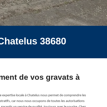
 Chatelus 38680
ment de vos gravats à
re expertise locale à Chatelus nous permet de comprendre les
nistratifs, car nous nous occupons de toutes les autorisations
arantir un service de qualité, toujours avec le sourire. Chez