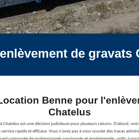
 enlèvement de gravats
Location Benne pour l'enlève
Chatelus
à Chatelus est une décision judicieuse pour plusieurs raisons. D'abord, not
un service rapide et efficace. Vous n'avez pas à vous soucier des tracas admi
 est composée de professionnels passionnés et expérimentés, prêts à vous g