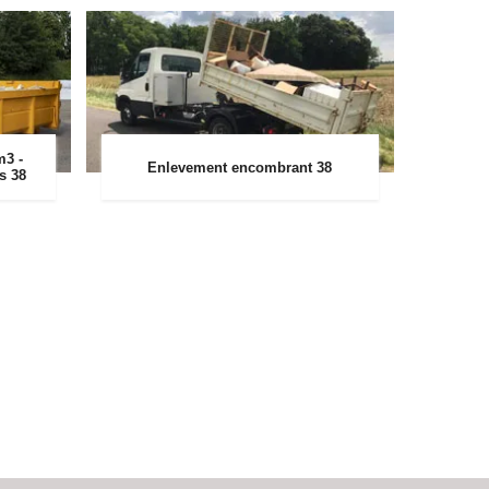
m3 -
Enlevement encombrant 38
rs 38