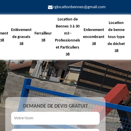
rglocationbennes@gmail.com
Location de
Location
Bennes 3 à 30
Enlèvement
Enlevement
de benne
ment
Ferrailleur
m3 -
de gravats
encombrant
tous type
 38
38
Professionnels
38
38
de déchet
et Particuliers
38
38
DEMANDE DE DEVIS GRATUIT