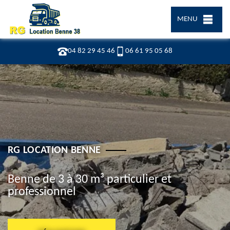
MENU
04 82 29 45 46
06 61 95 05 68
RG LOCATION BENNE
Benne de 3 à 30 m³ particulier et
professionnel