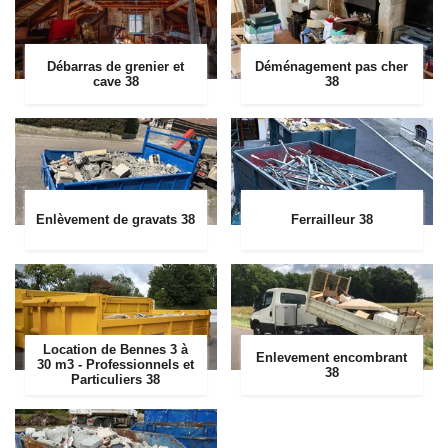
Débarras de grenier et
Déménagement pas cher
cave 38
38
Enlèvement de gravats 38
Ferrailleur 38
Location de Bennes 3 à
Enlevement encombrant
30 m3 - Professionnels et
38
Particuliers 38