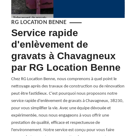
RG LOCATION BENNE
s
Service rapide
Pr
d'enlèvement de
l’
gravats à Chavagneux
L’enlè
un cha
par RG Location Benne
interv
ez pas
Le pri
Chez RG Location Benne, nous comprenons à quel point le
prise
plusie
nettoyage après des travaux de construction ou de rénovation
e.
m3. Ce
peut être fastidieux. C'est pourquoi nous proposons notre
e
paramè
service rapide d'enlèvement de gravats à Chavagneux, 38230,
connaî
pour vous simplifier la vie. Avec une équipe dévouée et
ent un
conta
expérimentée, nous nous engageons à vous offrir une
e de
prestation de qualité, efficace et respectueuse de
l'environnement. Notre service est conçu pour vous faire