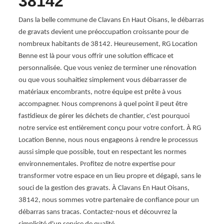
38142
Quel 
prest
Dans la belle commune de Clavans En Haut Oisans, le débarras
? Le p
 de
de gravats devient une préoccupation croissante pour de
euros
nombreux habitants de 38142. Heureusement, RG Location
sacs,
es
Benne est là pour vous offrir une solution efficace et
aux al
ieux
personnalisée. Que vous veniez de terminer une rénovation
effect
s
ou que vous souhaitiez simplement vous débarrasser de
vous s
matériaux encombrants, notre équipe est prête à vous
les tr
ype de
accompagner. Nous comprenons à quel point il peut être
ntité
fastidieux de gérer les déchets de chantier, c'est pourquoi
notre service est entièrement conçu pour votre confort. À RG
Location Benne, nous nous engageons à rendre le processus
aussi simple que possible, tout en respectant les normes
environnementales. Profitez de notre expertise pour
transformer votre espace en un lieu propre et dégagé, sans le
souci de la gestion des gravats. À Clavans En Haut Oisans,
38142, nous sommes votre partenaire de confiance pour un
débarras sans tracas. Contactez-nous et découvrez la