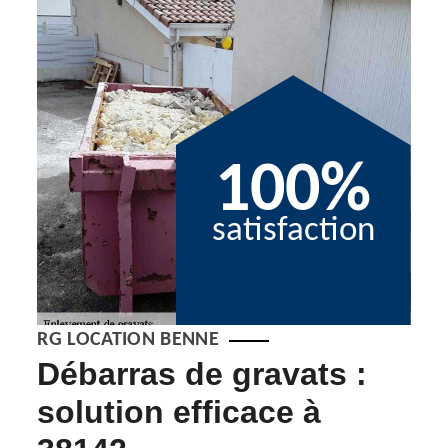
100%
satisfaction
RG LOCATION BENNE
s
Débarras de gravats :
Pr
s
solution efficace à
gr