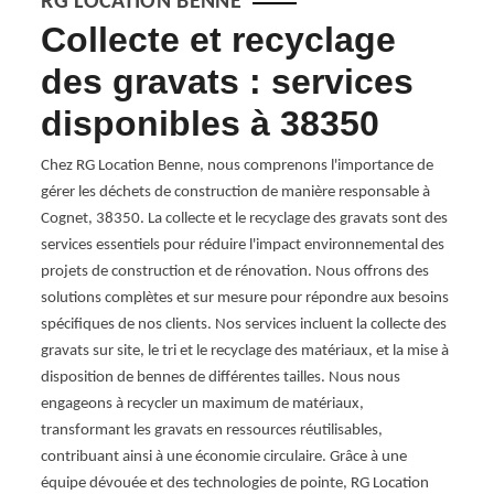
RG LOCATION BENNE
Collecte et recyclage
Pr
des gravats : services
en
disponibles à 38350
38
Chez RG Location Benne, nous comprenons l'importance de
Pour é
gérer les déchets de construction de manière responsable à
propo
ats à
Cognet, 38350. La collecte et le recyclage des gravats sont des
propo
s.
services essentiels pour réduire l'impact environnemental des
l’enlè
e
projets de construction et de rénovation. Nous offrons des
véhicu
aide à
solutions complètes et sur mesure pour répondre aux besoins
déchet
 à vous
spécifiques de nos clients. Nos services incluent la collecte des
Pour c
ns de
gravats sur site, le tri et le recyclage des matériaux, et la mise à
nous 
disposition de bennes de différentes tailles. Nous nous
demand
onnels
engageons à recycler un maximum de matériaux,
vice
transformant les gravats en ressources réutilisables,
enne,
contribuant ainsi à une économie circulaire. Grâce à une
un
équipe dévouée et des technologies de pointe, RG Location