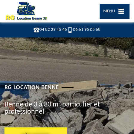
MENU
04 82 29 45 46
06 61 95 05 68
RG LOCATION BENNE
Benne de 3 à 30 m³ particulier et
professionnel