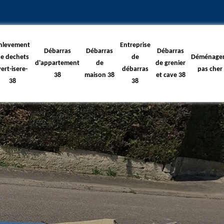
nlevement
Entreprise
Débarras
Débarras
Débarras
e dechets
de
Déménage
d'appartement
de
de grenier
vert-isere-
débarras
pas cher
38
maison 38
et cave 38
38
38