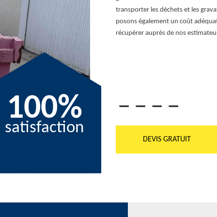
ébarrasser de matériaux encombrants,
transporter les déchets et les grav
enons à quel point il peut être
posons également un coût adéquat 
uoi notre service est entièrement conçu
récupérer auprès de nos estimateu
gageons à rendre le processus aussi
ironnementales. Profitez de notre
e et dégagé, sans le souci de la gestion
tenaire de confiance pour un débarras
'un service de qualité.
100%
satisfaction
DEVIS GRATUIT