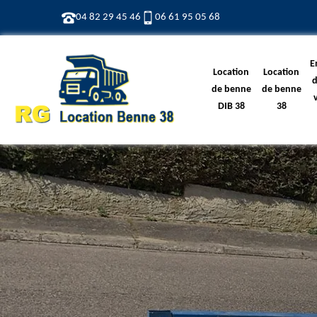
04 82 29 45 46
06 61 95 05 68
E
Location
Location
d
de benne
de benne
DIB 38
38