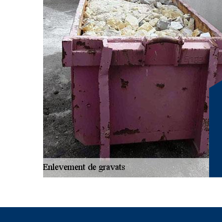
rénovation ou que vous souhaitiez simplement vous d
notre équipe est prête à vous accompagner. Nous compr
fastidieux de gérer les déchets de chantier, c'est pourq
pour votre confort. À RG Location Benne, nous nous en
simple que possible, tout en respectant les normes env
expertise pour transformer votre espace en un lieu propr
des gravats. À Dizimieu, 38460, nous sommes votre par
sans tracas. Contactez-nous et découvrez la simplicité d