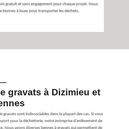
evis gratuit et sans engagement pour chaque projet. Nous
e bennes à louer pour transporter les déchets.
 gravats à Dizimieu et
Prest
bennes
grava
 gravats sont indissociables dans la plupart des cas. Si vous
RG Location Be
port pour la déchetterie, notre entreprise d’enlèvement de
gravats. Nous 
vice. Nous avons diverses bennes à gravats qui permettent de
tout calculer 