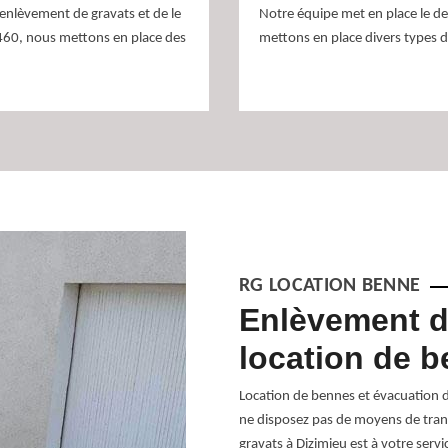
’enlèvement de gravats et de le
Notre équipe met en place le d
8460, nous mettons en place des
mettons en place divers types d
RG LOCATION BENNE
 solution
Enlèvement de
location de 
vats devient une préoccupation
Location de bennes et évacuation de
eusement, RG Location Benne est là
ne disposez pas de moyens de trans
. Que vous veniez de terminer une
gravats à Dizimieu est à votre ser