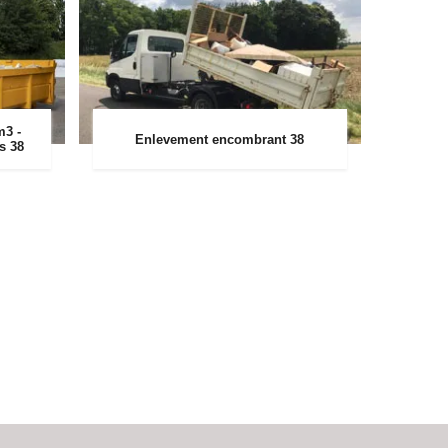
m3 -
Enlevement encombrant 38
rs 38