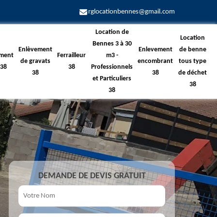
rglocationbennes@gmail.com
Location de
Location
Bennes 3 à 30
Enlèvement
Enlevement
de benne
ment
Ferrailleur
m3 -
de gravats
encombrant
tous type
 38
38
Professionnels
38
38
de déchet
et Particuliers
38
38
DEMANDE DE DEVIS GRATUIT