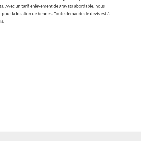
ats. Avec un tarif enlèvement de gravats abordable, nous
propreté optim
pour la location de bennes. Toute demande de devis est à
assurons que 
rs.
pouvons déplac
satisfaire.