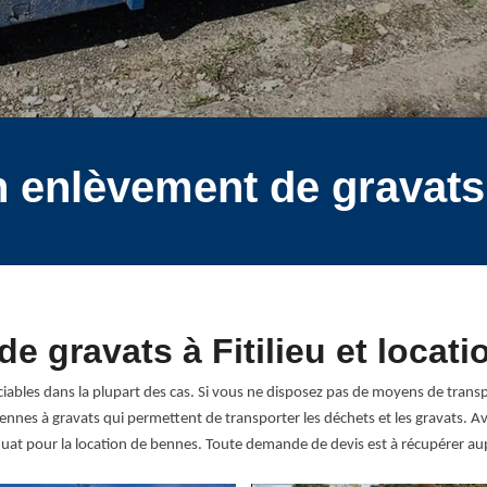
n enlèvement de gravats 
e gravats à Fitilieu et locat
iables dans la plupart des cas. Si vous ne disposez pas de moyens de trans
s bennes à gravats qui permettent de transporter les déchets et les gravats.
at pour la location de bennes. Toute demande de devis est à récupérer au