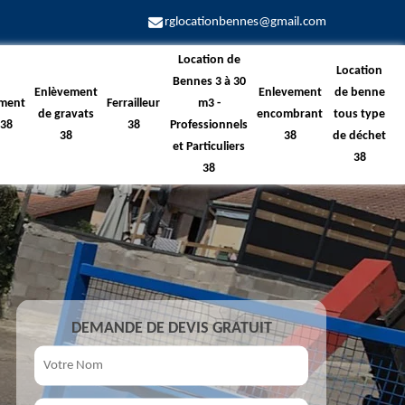
rglocationbennes@gmail.com
Location de
Location
Bennes 3 à 30
Enlèvement
Enlevement
de benne
ment
Ferrailleur
m3 -
de gravats
encombrant
tous type
 38
38
Professionnels
38
38
de déchet
et Particuliers
38
38
DEMANDE DE DEVIS GRATUIT