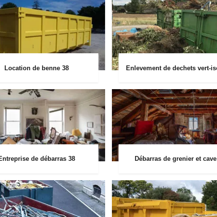
Location de benne 38
Enlevement de dechets vert-is
Entreprise de débarras 38
Débarras de grenier et cave