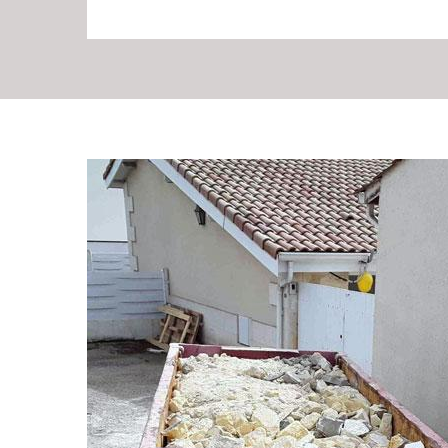
RG Location Benne, s
évacuation rapide de
proximité
Chez RG Location Benne, nous savons combien il est esse
après des travaux de construction ou de rénovation. Sit
est votre partenaire de confiance pour une évacuation r
expertise éprouvée et d'une équipe dévouée, nous nous 
qualité qui répondent aux besoins spécifiques de chaqu