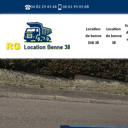
04 82 29 45 46
06 61 95 05 68
E
Location
Location
d
de benne
de benne
DIB 38
38