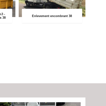
m3 -
Enlevement encombrant 38
rs 38