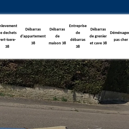
nlevement
Entreprise
Débarras
Débarras
Débarras
e dechets
de
Déménage
d'appartement
de
de grenier
vert-isere-
débarras
pas cher
38
maison 38
et cave 38
38
38