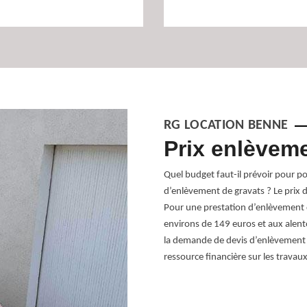
RG LOCATION BENNE
pécialiste en
Prix enlèveme
 gravats à
Quel budget faut-il prévoir pour p
d’enlèvement de gravats ? Le prix d
Pour une prestation d’enlèvement 
environs de 149 euros et aux alent
ntiel de gérer efficacement les gravats
la demande de devis d’enlèvement d
uée à Fitilieu, 38490, notre entreprise
ressource financière sur les travau
apide et sans tracas. Forts d'une
engageons à offrir des services de
e client. Grâce à des équipements