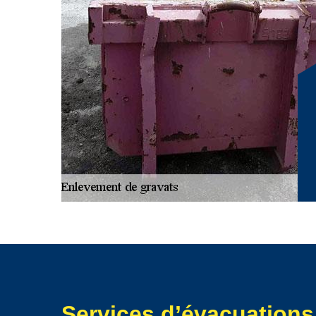
modernes et une logistique bien rodée, nous garantisso
sécurisée des gravats, en respectant les normes enviro
avec Fitilieu nous permet d'intervenir en un temps reco
pour nos clients. À RG Location Benne, nous nous engag
l'évacuation des gravats en une expérience sans stress, a
Contactez-nous pour découvrir comment nous pouvons v
propre et bien organisé.
Services d’évacuations