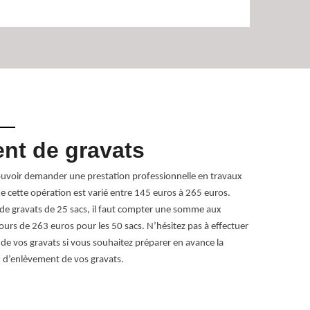
nt de gravats
Qui s
grava
ouvoir demander une prestation professionnelle en travaux
e cette opération est varié entre 145 euros à 265 euros.
Au moment où v
de gravats de 25 sacs, il faut compter une somme aux
déchets, vous 
ours de 263 euros pour les 50 sacs. N’hésitez pas à effectuer
Fitilieu, notre
e vos gravats si vous souhaitez préparer en avance la
tant que spéci
x d’enlèvement de vos gravats.
ainsi transpor
votre service.