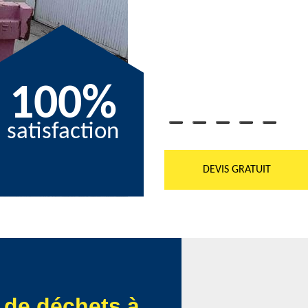
ns une prise en charge rapide et
nnementales en vigueur. Notre proximité
rd, minimisant ainsi les désagréments
eons à transformer les défis de
ssurant ainsi votre tranquillité d'esprit.
ous aider à maintenir votre chantier
100%
satisfaction
DEVIS GRATUIT
 de déchets à