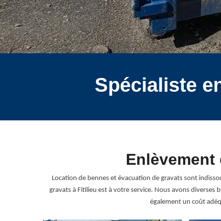
Spécialiste e
Enlèvement d
Location de bennes et évacuation de gravats sont indissoc
gravats à Fitilieu est à votre service. Nous avons diverse
également un coût adéqu