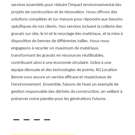
oins.
envir
services essentiels pour réduire l'impact environnemental des
s
engage
projets de construction et de rénovation. Nous offrons des
t. En
un en
solutions complètes et sur mesure pour répondre aux besoins
pour
expér
spécifiques de nos clients. Nos services incluent la collecte des
vous o
gravats sur site, le tri et le recyclage des matériaux, et la mise à
espac
disposition de bennes de différentes tailles. Nous nous
nous 
engageons à recycler un maximum de matériaux,
ainsi 
transformant les gravats en ressources réutilisables,
rénova
contribuant ainsi à une économie circulaire. Grâce à une
pour 
équipe dévouée et des technologies de pointe, RG Location
gestio
Benne vous assure un service efficace et respectueux de
respec
l'environnement. Ensemble, faisons de Huez un exemple de
préser
gestion responsable des déchets de construction, en veillant à
RG Loc
préserver notre planète pour les générations futures.
satisf
commu