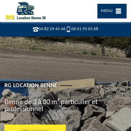
MENU
04 82 29 45 46
06 61 95 05 68
RG LOCATION BENNE
Benne de 3 à 30 m³ particulier et
professionnel