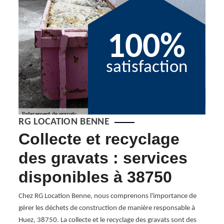
100%
satisfaction
RG LOCATION BENNE
ur
Collecte et recyclage
RG
ts
des gravats : services
vo
disponibles à 38750
po
 le
ermet
ra
Chez RG Location Benne, nous comprenons l'importance de
avats
gérer les déchets de construction de manière responsable à
Huez,
Chez 
Huez, 38750. La collecte et le recyclage des gravats sont des