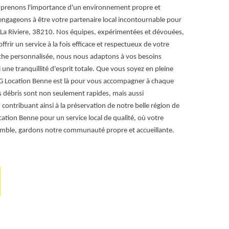
prenons l'importance d'un environnement propre et
À RG Location
ngageons à être votre partenaire local incontournable pour
un véritable c
 La Riviere, 38210. Nos équipes, expérimentées et dévouées,
Riviere et ses
rir un service à la fois efficace et respectueux de votre
sur mesure pou
oche personnalisée, nous nous adaptons à vos besoins
Notre équipe e
 une tranquillité d'esprit totale. Que vous soyez en pleine
déchets, qu'il 
 RG Location Benne est là pour vous accompagner à chaque
location de be
s débris sont non seulement rapides, mais aussi
gestion optim
ontribuant ainsi à la préservation de notre belle région de
chaque chanti
ocation Benne pour un service local de qualité, où votre
chaque étape p
nsemble, gardons notre communauté propre et accueillante.
confiance à no