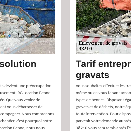
 solution
Tarif entrep
gravats
ats devient une préoccupation
Vous souhaitez effectuer les tr
eusement, RG Location Benne
même ou en vous faisant accom
isée. Que vous veniez de
types de bennes. Disposant éga
ent vous débarrasser de
gravats et de déchets, notre éq
 accompagner. Nous comprenons
toute intervention. Pour dispos
e chantier, c'est pourquoi notre
parvenir votre demande auprès 
Location Benne, nous nous
38210 vous sera remis après l’é