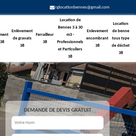
rglocationbennes@gmail.com
Location de
Location
Bennes 3 à 30
Enlèvement
Enlevement
de benne
ment
Ferrailleur
m3 -
de gravats
encombrant
tous type
 38
38
Professionnels
38
38
de déchet
et Particuliers
38
38
DEMANDE DE DEVIS GRATUIT