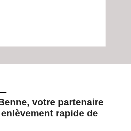
Benne, votre partenaire
38210
 enlèvement rapide de
évacu
const