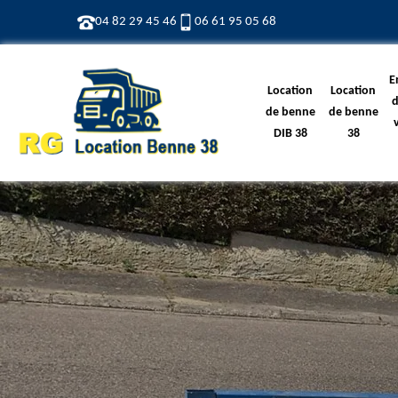
04 82 29 45 46
06 61 95 05 68
E
Location
Location
d
de benne
de benne
DIB 38
38