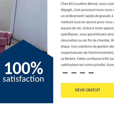
 confier à un professionnel dans le
Chez RG Location Benne, nous com
 la réalisation des travaux. Il vaut
dégagé, c'est pourquoi nous nous e
r ne pas gêner les ouvriers. Assurant
un enlèvement rapide de gravats à
 service qualifié pour tout type de
mettent tout en œuvre pour vous off
antité différente.
espace de vie. Grâce à notre appr
spécifiques, vous garantissant ainsi
rénovation ou en fin de chantier,
étape. Nos solutions de gestion de
respectueuses de l'environnement, c
La Riviere. Faites confiance à RG L
100%
satisfaction est notre priorité. E
satisfaction
DEVIS GRATUIT