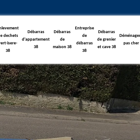
nlevement
Entreprise
Débarras
Débarras
Débarras
e dechets
de
Déménage
d'appartement
de
de grenier
vert-isere-
débarras
pas cher
38
maison 38
et cave 38
38
38