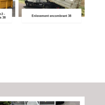
m3 -
Enlevement encombrant 38
rs 38