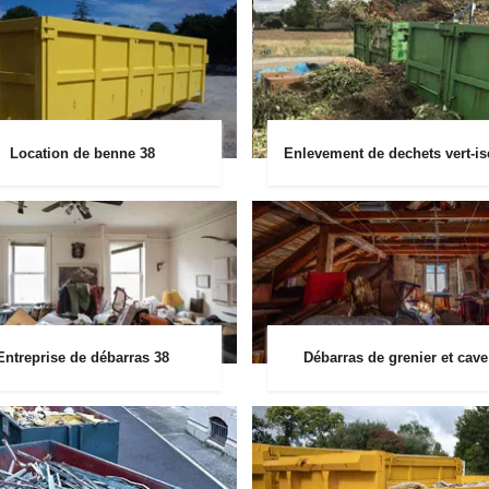
Location de benne 38
Enlevement de dechets vert-is
Entreprise de débarras 38
Débarras de grenier et cave