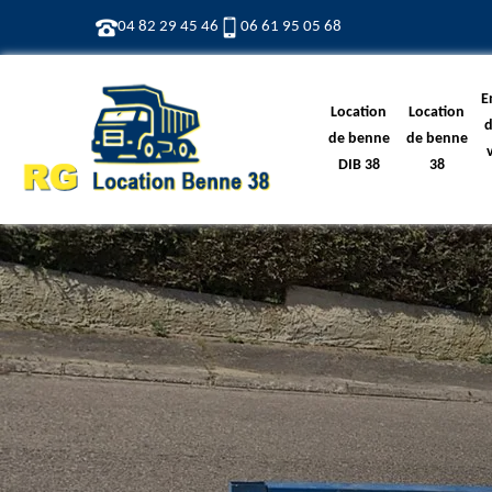
04 82 29 45 46
06 61 95 05 68
E
Location
Location
d
de benne
de benne
DIB 38
38