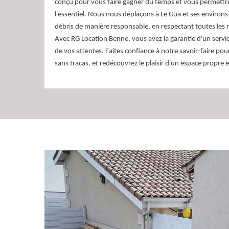
conçu pour vous faire gagner du temps et vous permettr
l'essentiel. Nous nous déplaçons à Le Gua et ses environs 
débris de manière responsable, en respectant toutes les 
Avec RG Location Benne, vous avez la garantie d'un service
de vos attentes. Faites confiance à notre savoir-faire po
sans tracas, et redécouvrez le plaisir d'un espace propre 
Evacuation de gravat
Entreprise des grands travaux sur 38450, RG Location 
enlever et transporter les gravats et les déchets loin de