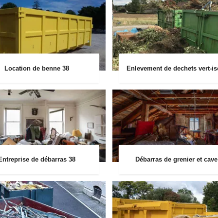
Location de benne 38
Enlevement de dechets vert-is
Entreprise de débarras 38
Débarras de grenier et cave