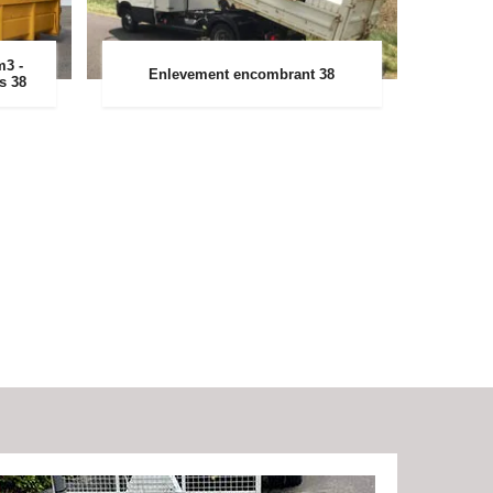
m3 -
Enlevement encombrant 38
rs 38