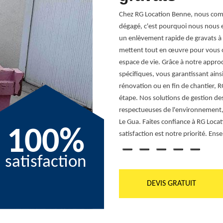
 Gua, vous pouvez contacter notre
uliers, nos experts entament des services
Chez RG Location Benne, nous com
a demande, le devis évacuations de
dégagé, c'est pourquoi nous nous e
un enlèvement rapide de gravats à
mettent tout en œuvre pour vous off
espace de vie. Grâce à notre appr
spécifiques, vous garantissant ainsi
rénovation ou en fin de chantier,
étape. Nos solutions de gestion de
respectueuses de l'environnement, c
Le Gua. Faites confiance à RG Locat
100%
satisfaction est notre priorité. E
satisfaction
DEVIS GRATUIT