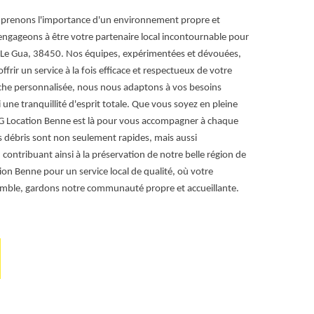
véhicules adap
prenons l'importance d'un environnement propre et
gravats à Le G
ngageons à être votre partenaire local incontournable pour
les types de d
 Le Gua, 38450. Nos équipes, expérimentées et dévouées,
tarif enlèveme
rir un service à la fois efficace et respectueux de votre
votre demande 
oche personnalisée, nous nous adaptons à vos besoins
 une tranquillité d'esprit totale. Que vous soyez en pleine
 RG Location Benne est là pour vous accompagner à chaque
s débris sont non seulement rapides, mais aussi
ontribuant ainsi à la préservation de notre belle région de
ion Benne pour un service local de qualité, où votre
nsemble, gardons notre communauté propre et accueillante.