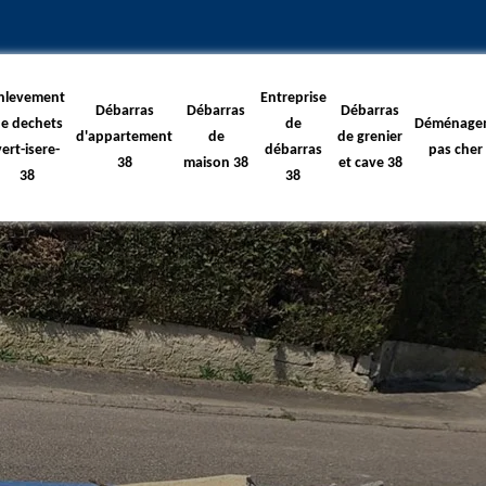
nlevement
Entreprise
Débarras
Débarras
Débarras
e dechets
de
Déménage
d'appartement
de
de grenier
vert-isere-
débarras
pas cher
38
maison 38
et cave 38
38
38