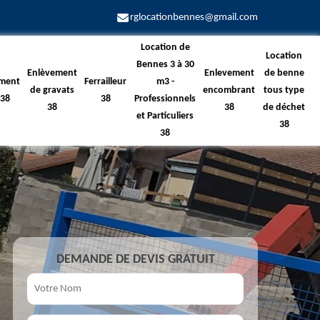
rglocationbennes@gmail.com
Location de
Location
Bennes 3 à 30
Enlèvement
Enlevement
de benne
ment
Ferrailleur
m3 -
de gravats
encombrant
tous type
 38
38
Professionnels
38
38
de déchet
et Particuliers
38
38
DEMANDE DE DEVIS GRATUIT