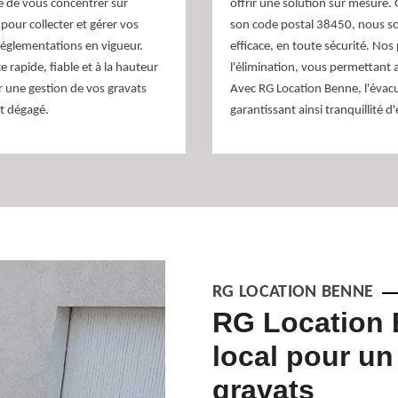
e de vous concentrer sur
offrir une solution sur mesure.
pour collecter et gérer vos
son code postal 38450, nous so
réglementations en vigueur.
efficace, en toute sécurité. Nos
 rapide, fiable et à la hauteur
l'élimination, vous permettant 
ur une gestion de vos gravats
Avec RG Location Benne, l'évacu
et dégagé.
garantissant ainsi tranquillité d'
RG LOCATION BENNE
s à Le Gua
RG Location 
local pour un
Benne propose des interventions pour
 votre propriété. Si vous avez besoin de
gravats