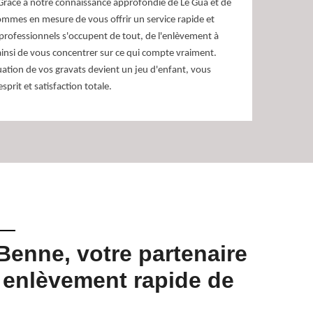
 Grâce à notre connaissance approfondie de Le Gua et de
mmes en mesure de vous offrir un service rapide et
 professionnels s'occupent de tout, de l'enlèvement à
ainsi de vous concentrer sur ce qui compte vraiment.
ation de vos gravats devient un jeu d'enfant, vous
esprit et satisfaction totale.
Benne, votre partenaire
Prix 
 enlèvement rapide de
grava
Pour évacuer l