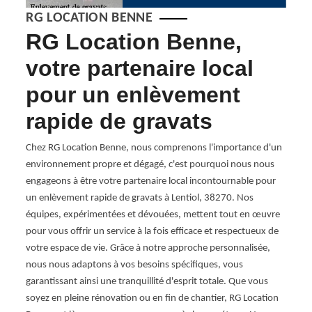
RG LOCATION BENNE
s
RG Location Benne,
RG
votre partenaire local
pr
pour un enlèvement
me
cile à
ne
rapide de gravats
l'
taire.
gr
 ne
Chez RG Location Benne, nous comprenons l'importance d'un
asser
environnement propre et dégagé, c'est pourquoi nous nous
Chez 
nt
engageons à être votre partenaire local incontournable pour
l'enlè
un enlèvement rapide de gravats à Lentiol, 38270. Nos
fastid
équipes, expérimentées et dévouées, mettent tout en œuvre
mesur
cette
pour vous offrir un service à la fois efficace et respectueux de
vous s
votre espace de vie. Grâce à notre approche personnalisée,
profe
nous nous adaptons à vos besoins spécifiques, vous
effica
garantissant ainsi une tranquillité d'esprit totale. Que vous
ce que
soyez en pleine rénovation ou en fin de chantier, RG Location
expert