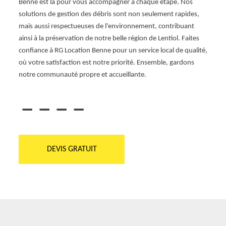
Benne est là pour vous accompagner à chaque étape. Nos
l'éval
solutions de gestion des débris sont non seulement rapides,
les n
mais aussi respectueuses de l'environnement, contribuant
38270 
ainsi à la préservation de notre belle région de Lentiol. Faites
des pr
confiance à RG Location Benne pour un service local de qualité,
d'espr
où votre satisfaction est notre priorité. Ensemble, gardons
vous 
notre communauté propre et accueillante.
effica
harmo
DEVIS GRATUIT