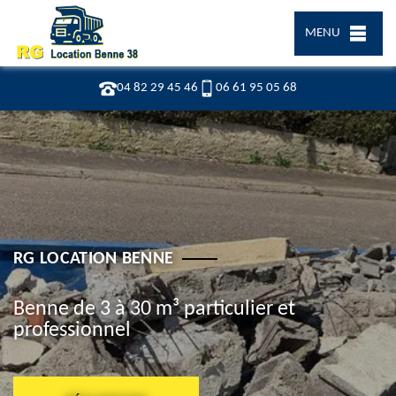
MENU
04 82 29 45 46
06 61 95 05 68
RG LOCATION BENNE
Benne de 3 à 30 m³ particulier et
professionnel