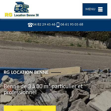
MENU
04 82 29 45 46
06 61 95 05 68
RG LOCATION BENNE
Benne de 3 à 30 m³ particulier et
professionnel