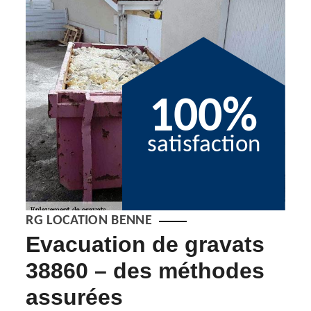
100%
satisfaction
RG LOCATION BENNE
Evacuation de gravats
De
38860 – des méthodes
gr
assurées
Afin d