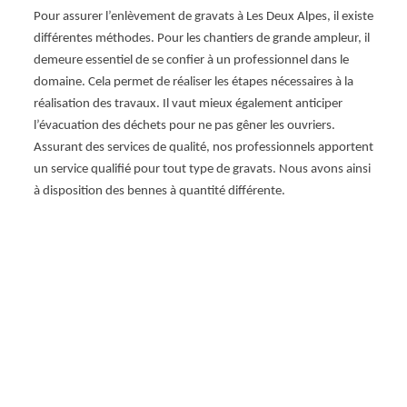
les pr
Pour assurer l’enlèvement de gravats à Les Deux Alpes, il existe
appari
différentes méthodes. Pour les chantiers de grande ampleur, il
l’enlè
demeure essentiel de se confier à un professionnel dans le
consis
domaine. Cela permet de réaliser les étapes nécessaires à la
ats à
ainsi 
réalisation des travaux. Il vaut mieux également anticiper
s
notion
l’évacuation des déchets pour ne pas gêner les ouvriers.
s nous
vous 
Assurant des services de qualité, nos professionnels apportent
e qui
demand
un service qualifié pour tout type de gravats. Nous avons ainsi
s
engag
à disposition des bennes à quantité différente.
nous
ans le
 de
s
Chez
pointe
 de
 Les