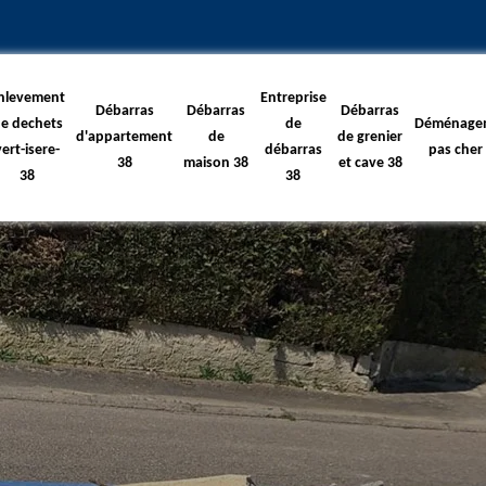
nlevement
Entreprise
Débarras
Débarras
Débarras
e dechets
de
Déménage
d'appartement
de
de grenier
vert-isere-
débarras
pas cher
38
maison 38
et cave 38
38
38