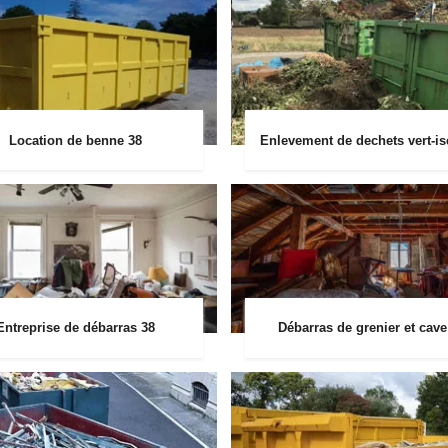
Location de benne 38
Enlevement de dechets vert-is
Entreprise de débarras 38
Débarras de grenier et cave