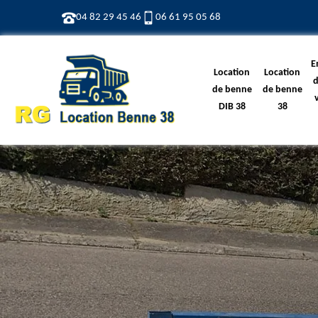
04 82 29 45 46
06 61 95 05 68
E
Location
Location
d
de benne
de benne
DIB 38
38