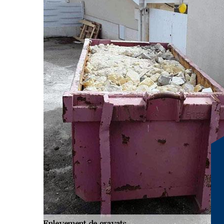
pour le transport et l
gravats
Chez RG Location Benne, nous comprenons que la gestio
casse-tête, surtout dans des villes comme Lieudieu, où l
pas de place à l’improvisation. C'est pourquoi nous no
confiance pour le transport et la gestion des gravats. 
Lieudieu, dans le secteur 38440, met à votre disposition
efficacité et respect des normes environnementales. Av
à vous soucier des tracas logistiques : nous nous occupon
en passant par le recyclage. Notre flotte de véhicules 
garantissent un service rapide et sécurisé. Faites conf
transformer votre gestion des gravats en une expérienc
satisfaisante. Votre tranquillité d'esprit est notre priorit