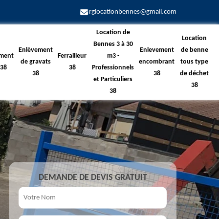
rglocationbennes@gmail.com
Location de
Location
Bennes 3 à 30
Enlèvement
Enlevement
de benne
ment
Ferrailleur
m3 -
de gravats
encombrant
tous type
 38
38
Professionnels
38
38
de déchet
et Particuliers
38
38
DEMANDE DE DEVIS GRATUIT