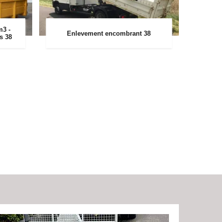
m3 -
Enlevement encombrant 38
rs 38