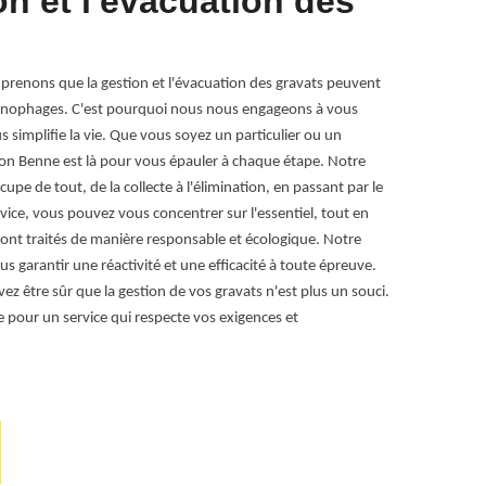
on et l'évacuation des
local
grava
renons que la gestion et l'évacuation des gravats peuvent
Chez RG Locat
hronophages. C'est pourquoi nous nous engageons à vous
dégagé, c'est 
s simplifie la vie. Que vous soyez un particulier ou un
un enlèvement
ion Benne est là pour vous épauler à chaque étape. Notre
mettent tout e
cupe de tout, de la collecte à l'élimination, en passant par le
espace de vie.
rvice, vous pouvez vous concentrer sur l'essentiel, tout en
spécifiques, vo
sont traités de manière responsable et écologique. Notre
rénovation ou 
 garantir une réactivité et une efficacité à toute épreuve.
étape. Nos sol
z être sûr que la gestion de vos gravats n'est plus un souci.
respectueuses 
re pour un service qui respecte vos exigences et
Lieudieu. Fait
satisfaction e