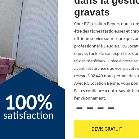
a gestion des
dans la gesti
gravats
n des gravats peut être un véritable
Chez RG Location Benne, nous comp
e rythme effréné des chantiers ne laisse
être des tâches fastidieuses et c
us engageons à être votre partenaire de
offrir un service sur mesure qui vou
Notre équipe, implantée au cœur de
professionnel à Lieudieu, RG Locat
 des solutions personnalisées, alliant
équipe, forte de son expertise, s'oc
ec RG Location Benne, vous n'avez plus
tri des matériaux. Grâce à notre se
s de tout, de la collecte à l’élimination,
ayant l'assurance que vos gravats 
modernes et notre personnel qualifié vous
réseau à 38440 nous permet de vous
iance à RG Location Benne pour
Avec RG Location Benne, vous pouve
e sans stress et pleinement
Faites confiance à notre savoir-fai
100%
é.
l'environnement.
satisfaction
DEVIS GRATUIT