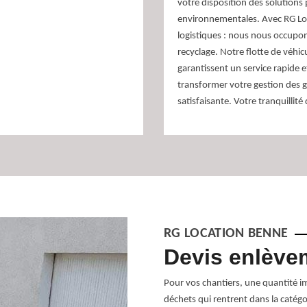
votre disposition des solutions 
environnementales. Avec RG Loc
logistiques : nous nous occupons
recyclage. Notre flotte de véhi
garantissent un service rapide 
transformer votre gestion des g
satisfaisante. Votre tranquillité 
RG LOCATION BENNE
s 38690 – des
Devis enlève
Pour vos chantiers, une quantité im
déchets qui rentrent dans la catégor