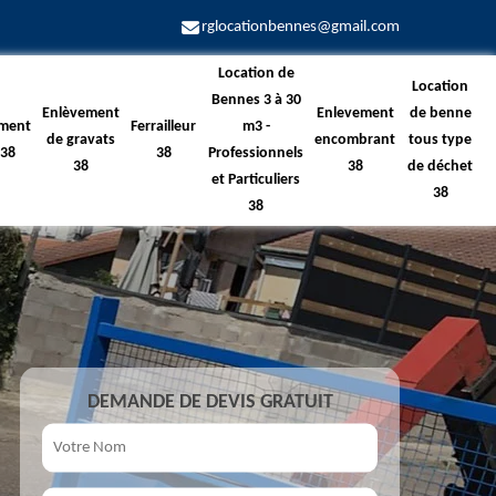
rglocationbennes@gmail.com
Location de
Location
Bennes 3 à 30
Enlèvement
Enlevement
de benne
ment
Ferrailleur
m3 -
de gravats
encombrant
tous type
 38
38
Professionnels
38
38
de déchet
et Particuliers
38
38
DEMANDE DE DEVIS GRATUIT