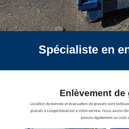
Spécialiste en 
Enlèvement de 
Location de bennes et évacuation de gravats sont indissoc
gravats à Longechenal est à votre service. Nous avons div
posons également un coût a