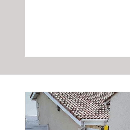
Evacuation de gravat
méthodes assurées