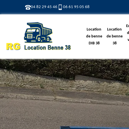
04 82 29 45 46
06 61 95 05 68
E
Location
Location
d
de benne
de benne
DIB 38
38