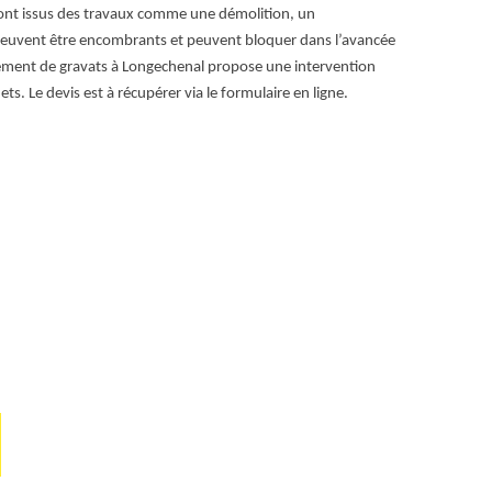
Long
sont issus des travaux comme une démolition, un
 peuvent être encombrants et peuvent bloquer dans l’avancée
Chez RG Locat
vement de gravats à Longechenal propose une intervention
ardue et chron
s. Le devis est à récupérer via le formulaire en ligne.
débarras de gr
charge de tout,
Grâce à notre 
l'environnemen
notre savoir-f
38690, notre e
sur mesure, ad
espaces, faite
environs. Con
optimiser votr