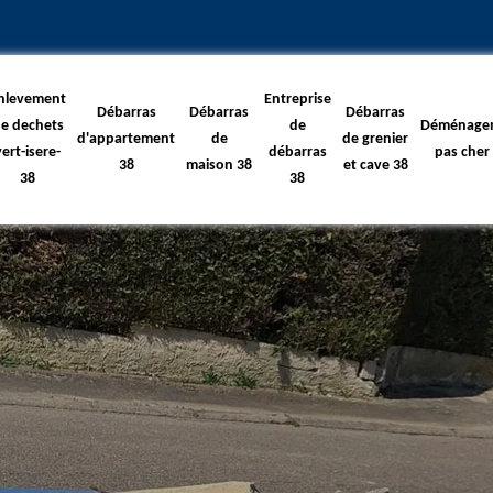
nlevement
Entreprise
Débarras
Débarras
Débarras
e dechets
de
Déménage
d'appartement
de
de grenier
vert-isere-
débarras
pas cher
38
maison 38
et cave 38
38
38