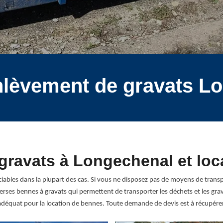
enlèvement de gravats L
gravats à Longechenal et loc
iables dans la plupart des cas. Si vous ne disposez pas de moyens de trans
erses bennes à gravats qui permettent de transporter les déchets et les gr
déquat pour la location de bennes. Toute demande de devis est à récupérer