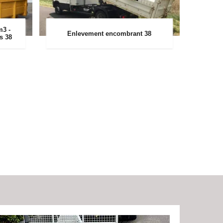
m3 -
Enlevement encombrant 38
rs 38