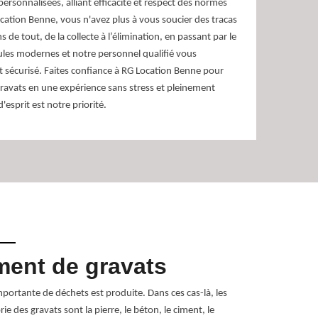
personnalisées, alliant efficacité et respect des normes
ation Benne, vous n'avez plus à vous soucier des tracas
 de tout, de la collecte à l’élimination, en passant par le
cules modernes et notre personnel qualifié vous
et sécurisé. Faites confiance à RG Location Benne pour
ravats en une expérience sans stress et pleinement
d'esprit est notre priorité.
ment de gravats
Optim
avec 
portante de déchets est produite. Dans ces cas-là, les
ie des gravats sont la pierre, le béton, le ciment, le