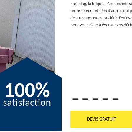
existe différentes méthodes. Pour les
parpaing, la brique… Ces déchets 
 confier à un professionnel dans le
terrassement et bien d’autres qui
 la réalisation des travaux. Il vaut
des travaux. Notre société d’enlè
r ne pas gêner les ouvriers. Assurant
pour vous aider à évacuer vos déchet
 service qualifié pour tout type de
antité différente.
100%
satisfaction
DEVIS GRATUIT