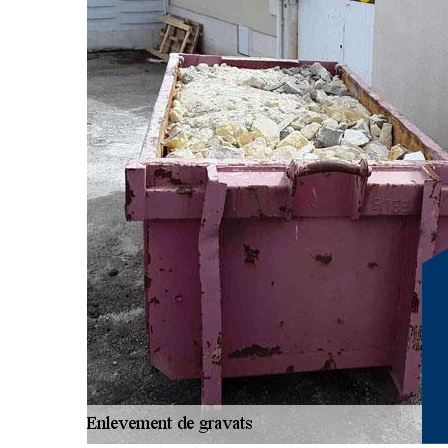
Pour assurer l’enlèvement de gravats à Longechenal, il 
chantiers de grande ampleur, il demeure essentiel de se
domaine. Cela permet de réaliser les étapes nécessaires à
mieux également anticiper l’évacuation des déchets pou
des services de qualité, nos professionnels apportent un
gravats. Nous avons ainsi à disposition des bennes à qu