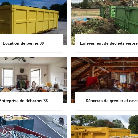
Location de benne 38
Enlevement de dechets vert-is
Entreprise de débarras 38
Débarras de grenier et cave