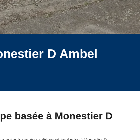
onestier D Ambel
uipe basée à Monestier D
urquoi notre équipe, solidement implantée à Monestier D