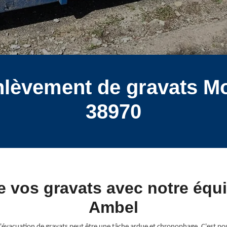
enlèvement de gravats M
38970
de vos gravats avec notre éq
Ambel
'évacuation de gravats peut être une tâche ardue et chronophage. C'est po