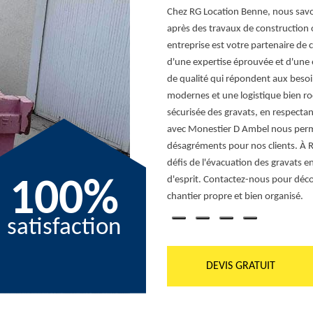
rasser des gravats peut être une tâche
Chez RG Location Benne, nous savon
s des services professionnels de
après des travaux de construction
implifier la vie. Notre équipe
entreprise est votre partenaire de 
ination, vous permettant de vous
d'une expertise éprouvée et d'une 
 assurons un service rapide, efficace et
de qualité qui répondent aux besoi
ticulier ou un professionnel, vous
modernes et une logistique bien ro
déchets de construction de manière
sécurisée des gravats, en respecta
tion Benne met un point d'honneur à
avec Monestier D Ambel nous perme
ns spécifiques. Ne laissez plus les
désagréments pour nos clients. À 
Location Benne pour un débarras sans
défis de l'évacuation des gravats en
nous dès aujourd'hui pour découvrir
d'esprit. Contactez-nous pour déc
100%
space de manière durable.
chantier propre et bien organisé.
satisfaction
DEVIS GRATUIT