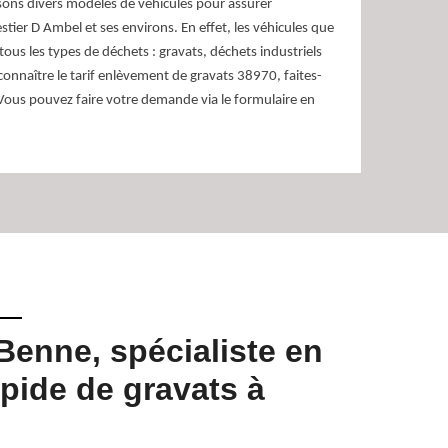
ons divers modèles de véhicules pour assurer
tier D Ambel et ses environs. En effet, les véhicules que
ous les types de déchets : gravats, déchets industriels
onnaître le tarif enlèvement de gravats 38970, faites-
ous pouvez faire votre demande via le formulaire en
Benne, spécialiste en
Devis
pide de gravats à
% gra
Avez-vous beso