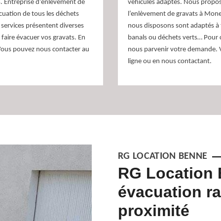
s. Entreprise d’enlèvement de
véhicules adaptés. Nous propos
cuation de tous les déchets
l’enlèvement de gravats à Mones
s services présentent diverses
nous disposons sont adaptés à t
 faire évacuer vos gravats. En
banals ou déchets verts… Pour c
 Vous pouvez nous contacter au
nous parvenir votre demande. V
ligne ou en nous contactant.
RG LOCATION BENNE
s des gravats
RG Location 
ofessionnels à
évacuation ra
proximité