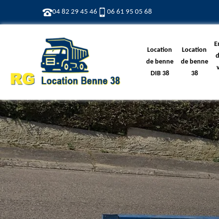
04 82 29 45 46
06 61 95 05 68
E
Location
Location
d
de benne
de benne
DIB 38
38