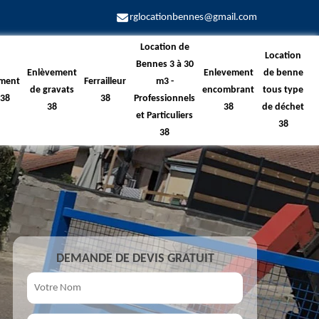
rglocationbennes@gmail.com
Location de
Location
Bennes 3 à 30
Enlèvement
Enlevement
de benne
ment
Ferrailleur
m3 -
de gravats
encombrant
tous type
 38
38
Professionnels
38
38
de déchet
et Particuliers
38
38
DEMANDE DE DEVIS GRATUIT