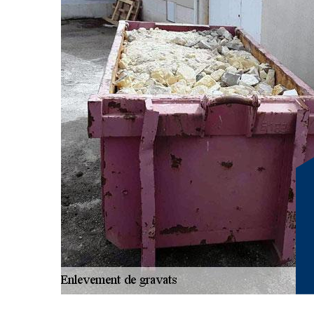
Chez RG Location Benne, nous comprenons que se débar
ardue et chronophage. C'est pourquoi nous vous offron
débarras de gravats à Monestier D Ambel, afin de vous s
expérimentée se charge de tout, de la collecte à l'élim
concentrer sur l'essentiel. Grâce à notre expertise, nous
respectueux de l'environnement. Que vous soyez un par
pouvez compter sur notre savoir-faire pour gérer vos 
responsable. Située à 38970, notre entreprise RG Loca
vous offrir une solution sur mesure, adaptée à vos besoi
gravats encombrer vos espaces, faites confiance à RG 
souci à Monestier D Ambel et ses environs. Contactez-
comment nous pouvons vous aider à optimiser votre e