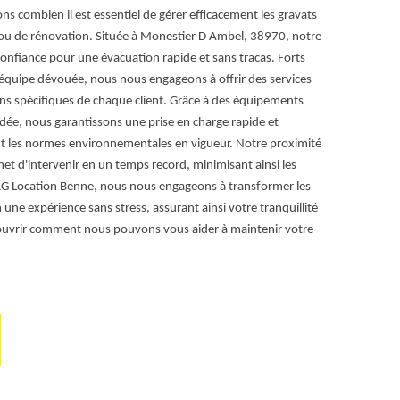
gravats ? Tra
s combien il est essentiel de gérer efficacement les gravats
Monestier D Am
 ou de rénovation. Située à Monestier D Ambel, 38970, notre
intervient pou
confiance pour une évacuation rapide et sans tracas. Forts
équipe met en 
équipe dévouée, nous nous engageons à offrir des services
place divers t
ns spécifiques de chaque client. Grâce à des équipements
dée, nous garantissons une prise en charge rapide et
nt les normes environnementales en vigueur. Notre proximité
t d'intervenir en un temps record, minimisant ainsi les
RG Location Benne, nous nous engageons à transformer les
 une expérience sans stress, assurant ainsi votre tranquillité
ouvrir comment nous pouvons vous aider à maintenir votre