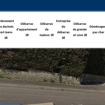
nlevement
Entreprise
Débarras
Débarras
Débarras
e dechets
de
Déménage
d'appartement
de
de grenier
vert-isere-
débarras
pas cher
38
maison 38
et cave 38
38
38