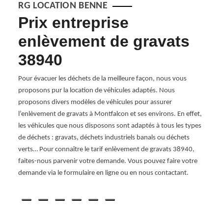
RG LOCATION BENNE
ns
Prix entreprise
Se
enlèvement de gravats
de
38940
RG Lo
servic
s pour
Pour évacuer les déchets de la meilleure façon, nous vous
Montf
s à
proposons pur la location de véhicules adaptés. Nous
telles
n pour
proposons divers modèles de véhicules pour assurer
des b
sation
l’enlèvement de gravats à Montfalcon et ses environs. En effet,
de ré
bles
les véhicules que nous disposons sont adaptés à tous les types
notre
ets
de déchets : gravats, déchets industriels banals ou déchets
gravat
verts… Pour connaître le tarif enlèvement de gravats 38940,
de tou
38940
faites-nous parvenir votre demande. Vous pouvez faire votre
ur
demande via le formulaire en ligne ou en nous contactant.