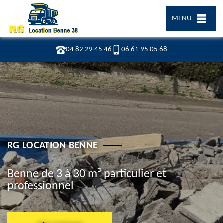
MENU
04 82 29 45 46
06 61 95 05 68
RG LOCATION BENNE
Benne de 3 à 30 m³ particulier et
professionnel