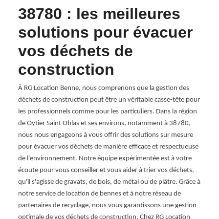
38780 : les meilleures
RG
solutions pour évacuer
vo
vos déchets de
ge
construction
de
 dans
quipe.
À RG Location Benne, nous comprenons que la gestion des
Chez 
es
déchets de construction peut être un véritable casse-tête pour
l'évac
ts à
les professionnels comme pour les particuliers. Dans la région
et ch
 vous
de Oytier Saint Oblas et ses environs, notamment à 38780,
offrir
ous
nous nous engageons à vous offrir des solutions sur mesure
soyez 
ligne
pour évacuer vos déchets de manière efficace et respectueuse
RG Lo
er et
de l'environnement. Notre équipe expérimentée est à votre
Notre 
rif.
écoute pour vous conseiller et vous aider à trier vos déchets,
collec
qu'il s'agisse de gravats, de bois, de métal ou de plâtre. Grâce à
Grâce 
notre service de location de bennes et à notre réseau de
l'esse
partenaires de recyclage, nous vous garantissons une gestion
traité
optimale de vos déchets de construction. Chez RG Location
38780