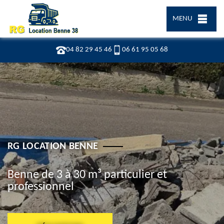
MENU
04 82 29 45 46
06 61 95 05 68
RG LOCATION BENNE
Benne de 3 à 30 m³ particulier et
professionnel