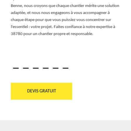
Benne, nous croyons que chaque chantier mérite une solution
effica
adaptée, et nous nous engageons à vous accompagner à
pouvez
chaque étape pour que vous puissiez vous concentrer sur
souci.
l'essentiel : votre projet. Faites confiance à notre expertise à
respe
38780 pour un chantier propre et responsable.
DEVIS GRATUIT