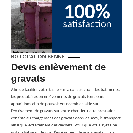
100%
satisfaction
RG LOCATION BENNE
t
Devis enlèvement de
38
ge
gravats
so
vo
votre
Afin de faciliter votre tâche sur la construction des bâtiments,
ravaux
les prestataires en enlèvements de gravats font leurs
co
ous
apparitions afin de pouvoir vous venir en aide sur
l’enlèvement de gravats sur votre chantier. Cette prestation
À RG 
 des
consiste au chargement des gravats dans les sacs, le transport
déchet
s
ainsi que le traitement des déchets. Pour que vous ayez une
les pr
es
notion fiable sur le prix d’enlèvement de vos gravats, nous