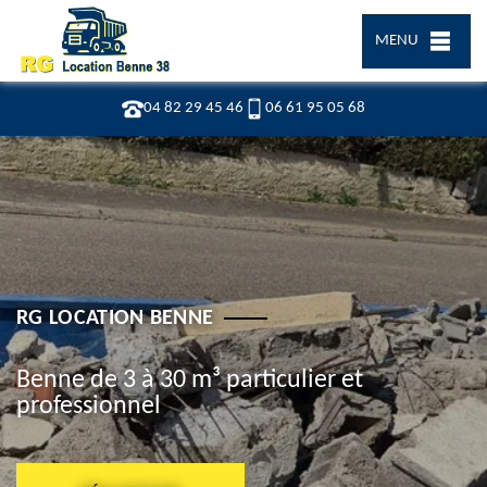
MENU
04 82 29 45 46
06 61 95 05 68
RG LOCATION BENNE
Benne de 3 à 30 m³ particulier et
professionnel