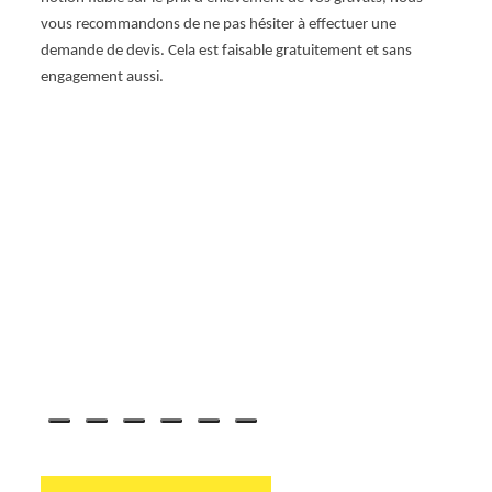
de Pa
vous recommandons de ne pas hésiter à effectuer une
engag
demande de devis. Cela est faisable gratuitement et sans
vos d
engagement aussi.
l'env
écoute
qu'il 
notre 
parten
optim
Benne
adapt
chaqu
l'esse
38730